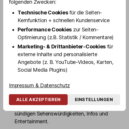
folgenden Zwecken:
Reeperbahn.
Technische Cookies
für die Seiten-
Barbie Stupid und Lee Jackson, unsere
Kernfunktion + schnellen Kundenservice
Stars aus Olivias Show Club, kennen den
Performance Cookies
zur Seiten-
Kiez und seine Kneipen, Clubs und
Optimierung (z.B. Statistik / Kommentare)
Kaschemmen wie ihre Westentasche. Sie
sind nicht einfach nur Drag Queens, sie
Marketing- & Drittanbieter-Cookies
für
sind unsere »Queens of Drag«. Die beiden
externe Inhalte und personalisierte
feierten sogar schon mit Rolling Stone
Angebote (z. B. YouTube-Videos, Karten,
Mick Jagger und Deutschlands
Social Media Plugins)
bekanntester Prostituierten Domenica.
Impressum & Datenschutz
Die Kieztour unserer ungleichen Travestie-
Zwillinge ist eine echte Sightseeing Show
ALLE AKZEPTIEREN
EINSTELLUNGEN
mit einem tollen Mix aus flotten Sprüchen,
sündigen Sehenswürdigkeiten, Infos und
Entertainment.