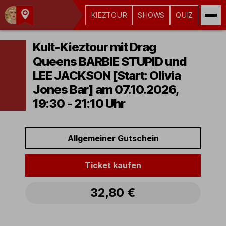
KIEZTOUR
SHOWS
QUIZ
Kult-
Kieztouren
Kult-Kieztour mit Drag
Hamburg
Queens BARBIE STUPID und
LEE JACKSON [Start: Olivia
Jones Bar] am 07.10.2026,
19:30 - 21:10 Uhr
Allgemeiner Gutschein
Ticket kaufen
32,80 €