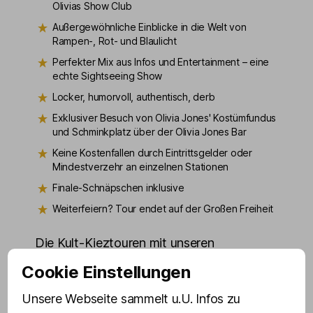
Olivias Show Club
Außergewöhnliche Einblicke in die Welt von
Rampen-, Rot- und Blaulicht
Perfekter Mix aus Infos und Entertainment – eine
echte Sightseeing Show
Locker, humorvoll, authentisch, derb
Exklusiver Besuch von Olivia Jones' Kostümfundus
und Schminkplatz über der Olivia Jones Bar
Keine Kostenfallen durch Eintrittsgelder oder
Mindestverzehr an einzelnen Stationen
Finale-Schnäpschen inklusive
Weiterfeiern? Tour endet auf der Großen Freiheit
Die Kult-Kieztouren mit unseren
schillernden Drag Queens aus der Olivia
Cookie Einstellungen
Jones Familie gelten völlig zu Recht als
Unsere Webseite sammelt u.U. Infos zu
schrillste Führungen rund um die