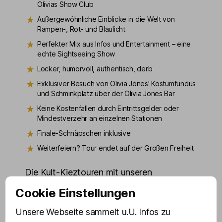
Olivias Show Club
Außergewöhnliche Einblicke in die Welt von
Rampen-, Rot- und Blaulicht
Perfekter Mix aus Infos und Entertainment – eine
echte Sightseeing Show
Locker, humorvoll, authentisch, derb
Exklusiver Besuch von Olivia Jones' Kostümfundus
und Schminkplatz über der Olivia Jones Bar
Keine Kostenfallen durch Eintrittsgelder oder
Mindestverzehr an einzelnen Stationen
Finale-Schnäpschen inklusive
Weiterfeiern? Tour endet auf der Großen Freiheit
Die Kult-Kieztouren mit unseren
schillernden Drag Queens aus der Olivia
Cookie Einstellungen
Jones Familie gelten völlig zu Recht als
Unsere Webseite sammelt u.U. Infos zu
schrillste Führungen rund um die