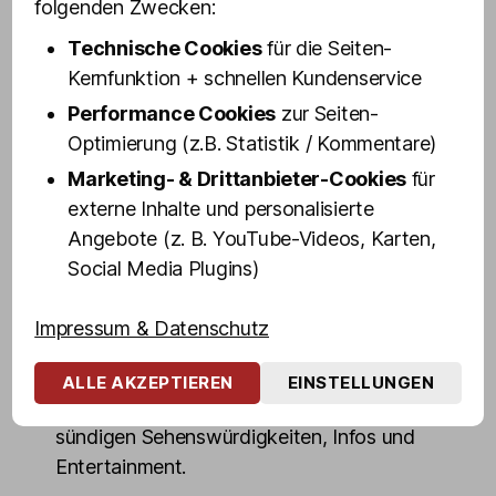
folgenden Zwecken:
Reeperbahn.
Technische Cookies
für die Seiten-
Barbie Stupid und Lee Jackson, unsere
Kernfunktion + schnellen Kundenservice
Stars aus Olivias Show Club, kennen den
Performance Cookies
zur Seiten-
Kiez und seine Kneipen, Clubs und
Optimierung (z.B. Statistik / Kommentare)
Kaschemmen wie ihre Westentasche. Sie
sind nicht einfach nur Drag Queens, sie
Marketing- & Drittanbieter-Cookies
für
sind unsere »Queens of Drag«. Die beiden
externe Inhalte und personalisierte
feierten sogar schon mit Rolling Stone
Angebote (z. B. YouTube-Videos, Karten,
Mick Jagger und Deutschlands
Social Media Plugins)
bekanntester Prostituierten Domenica.
Impressum & Datenschutz
Die Kieztour unserer ungleichen Travestie-
Zwillinge ist eine echte Sightseeing Show
ALLE AKZEPTIEREN
EINSTELLUNGEN
mit einem tollen Mix aus flotten Sprüchen,
sündigen Sehenswürdigkeiten, Infos und
Entertainment.