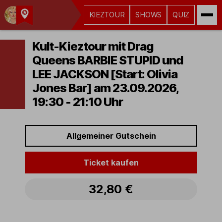
KIEZTOUR
SHOWS
QUIZ
Kult-
Kieztouren
Kult-Kieztour mit Drag
Hamburg
Queens BARBIE STUPID und
LEE JACKSON [Start: Olivia
Jones Bar] am 23.09.2026,
19:30 - 21:10 Uhr
Allgemeiner Gutschein
Ticket kaufen
32,80 €