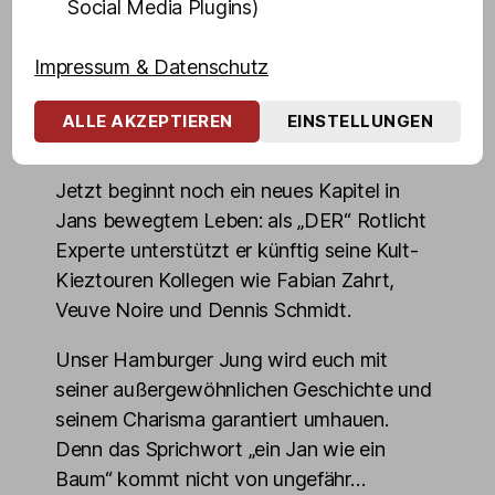
Social Media Plugins)
Kraftsport lernt er „schwere Jungs“ kennen.
Ihn lockt das schnelle Geld. Also wird er
Impressum & Datenschutz
Lude, macht mit „leichten Mädchen“ durch
seine clevere und „gerade Art“ schnell
ALLE AKZEPTIEREN
EINSTELLUNGEN
Karriere im Milieu.
Jetzt beginnt noch ein neues Kapitel in
Jans bewegtem Leben: als „DER“ Rotlicht
Experte unterstützt er künftig seine Kult-
Kieztouren Kollegen wie Fabian Zahrt,
Veuve Noire und Dennis Schmidt.
Unser Hamburger Jung wird euch mit
seiner außergewöhnlichen Geschichte und
seinem Charisma garantiert umhauen.
Denn das Sprichwort „ein Jan wie ein
Baum“ kommt nicht von ungefähr…