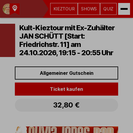
KIEZTOUR
SHOWS
QUIZ
Kult-
Kieztouren
Kult-Kieztour mit Ex-Zuhälter
Hamburg
JAN SCHÜTT [Start:
Friedrichstr. 11] am
24.10.2026, 19:15 - 20:55 Uhr
Allgemeiner Gutschein
Ticket kaufen
32,80 €