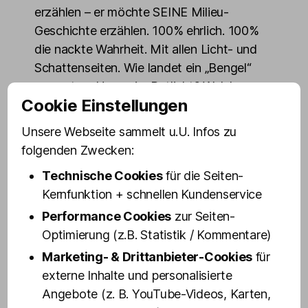
erzählen – er möchte SEINE Milieu-
Geschichte erzählen. 100% ehrlich. 100%
die nackte Wahrheit. Mit allen Licht- und
Schattenseiten. Wie landet ein „Bengel“
aus gutem Hause im Rotlicht? Welche
Cookie Einstellungen
Aufgaben gibt es dort? Was macht ein
„Wirtschafter“, was ist eigentlich eine
Unsere Webseite sammelt u.U. Infos zu
„Poussage“, was bewegt noch heute junge
folgenden Zwecken:
Frauen ins älteste Gewerbe der Welt
Technische Cookies
für die Seiten-
einzusteigen? Wie hat sich das Milieu
Kernfunktion + schnellen Kundenservice
verändert?
Performance Cookies
zur Seiten-
Dass der Jung aus gutem Hamburger
Optimierung (z.B. Statistik / Kommentare)
Hause mal Zuhälter wird, war keinesfalls
Marketing- & Drittanbieter-Cookies
für
vorherzusehen. Jan macht zunächst eine
externe Inhalte und personalisierte
Ausbildung als Physiotherapeut, Sport-
Angebote (z. B. YouTube-Videos, Karten,
und Fitness Kaufmann. Über den