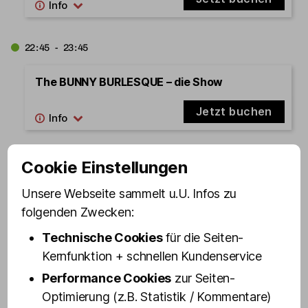
22:45 - 23:45
The BUNNY BURLESQUE – die Show
Jetzt buchen
23:30 - 00:30
Cookie Einstellungen
Unsere Webseite sammelt u.U. Infos zu
St. Pauli Revue – die Mixed Show in Olivias
Show Club
folgenden Zwecken:
Technische Cookies
für die Seiten-
Jetzt buchen
Kernfunktion + schnellen Kundenservice
Performance Cookies
zur Seiten-
15.08.2026
Samstag
Optimierung (z.B. Statistik / Kommentare)