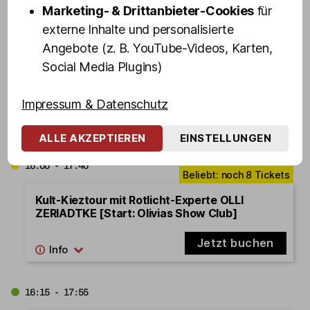
Marketing- & Drittanbieter-Cookies
für
externe Inhalte und personalisierte
15:15 - 16:55
Angebote (z. B. YouTube-Videos, Karten,
Social Media Plugins)
Kult-Kieztour mit FRANZI ZAHRT [Start:
Friedrichstr. 11]
Impressum & Datenschutz
Jetzt buchen
ALLE AKZEPTIEREN
EINSTELLUNGEN
16:00 - 17:40
Kult-Kieztour mit Rotlicht-Experte OLLI
ZERIADTKE [Start: Olivias Show Club]
Jetzt buchen
16:15 - 17:55