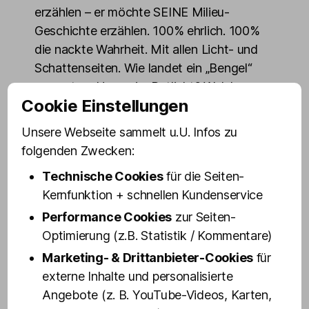
erzählen – er möchte SEINE Milieu-
Geschichte erzählen. 100% ehrlich. 100%
die nackte Wahrheit. Mit allen Licht- und
Schattenseiten. Wie landet ein „Bengel“
aus gutem Hause im Rotlicht? Welche
Cookie Einstellungen
Aufgaben gibt es dort? Was macht ein
„Wirtschafter“, was ist eigentlich eine
Unsere Webseite sammelt u.U. Infos zu
„Poussage“, was bewegt noch heute junge
folgenden Zwecken:
Frauen ins älteste Gewerbe der Welt
Technische Cookies
für die Seiten-
einzusteigen? Wie hat sich das Milieu
Kernfunktion + schnellen Kundenservice
verändert?
Performance Cookies
zur Seiten-
Dass der Jung aus gutem Hamburger
Optimierung (z.B. Statistik / Kommentare)
Hause mal Zuhälter wird, war keinesfalls
Marketing- & Drittanbieter-Cookies
für
vorherzusehen. Jan macht zunächst eine
externe Inhalte und personalisierte
Ausbildung als Physiotherapeut, Sport-
Angebote (z. B. YouTube-Videos, Karten,
und Fitness Kaufmann. Über den