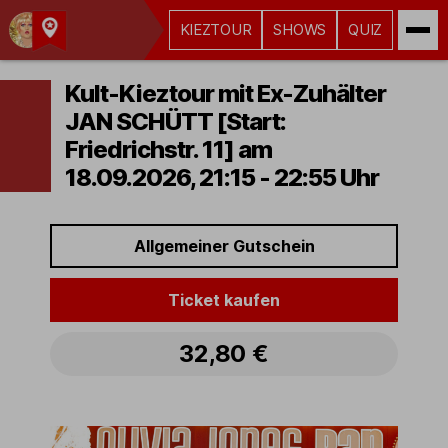
KIEZTOUR
SHOWS
QUIZ
Kult-
Kieztouren
Kult-Kieztour mit Ex-Zuhälter
Hamburg
JAN SCHÜTT [Start:
Friedrichstr. 11] am
18.09.2026, 21:15 - 22:55 Uhr
Allgemeiner Gutschein
Ticket kaufen
32,80 €