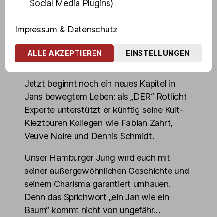
Social Media Plugins)
Kraftsport lernt er „schwere Jungs“ kennen.
Ihn lockt das schnelle Geld. Also wird er
Impressum & Datenschutz
Lude, macht mit „leichten Mädchen“ durch
seine clevere und „gerade Art“ schnell
ALLE AKZEPTIEREN
EINSTELLUNGEN
Karriere im Milieu.
Jetzt beginnt noch ein neues Kapitel in
Jans bewegtem Leben: als „DER“ Rotlicht
Experte unterstützt er künftig seine Kult-
Kieztouren Kollegen wie Fabian Zahrt,
Veuve Noire und Dennis Schmidt.
Unser Hamburger Jung wird euch mit
seiner außergewöhnlichen Geschichte und
seinem Charisma garantiert umhauen.
Denn das Sprichwort „ein Jan wie ein
Baum“ kommt nicht von ungefähr…