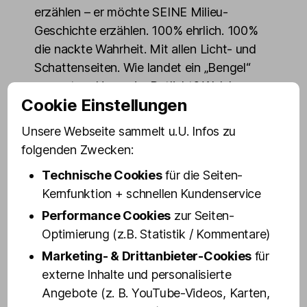
erzählen – er möchte SEINE Milieu-
Geschichte erzählen. 100% ehrlich. 100%
die nackte Wahrheit. Mit allen Licht- und
Schattenseiten. Wie landet ein „Bengel“
aus gutem Hause im Rotlicht? Welche
Cookie Einstellungen
Aufgaben gibt es dort? Was macht ein
„Wirtschafter“, was ist eigentlich eine
Unsere Webseite sammelt u.U. Infos zu
„Poussage“, was bewegt noch heute junge
folgenden Zwecken:
Frauen ins älteste Gewerbe der Welt
Technische Cookies
für die Seiten-
einzusteigen? Wie hat sich das Milieu
Kernfunktion + schnellen Kundenservice
verändert?
Performance Cookies
zur Seiten-
Dass der Jung aus gutem Hamburger
Optimierung (z.B. Statistik / Kommentare)
Hause mal Zuhälter wird, war keinesfalls
Marketing- & Drittanbieter-Cookies
für
vorherzusehen. Jan macht zunächst eine
externe Inhalte und personalisierte
Ausbildung als Physiotherapeut, Sport-
Angebote (z. B. YouTube-Videos, Karten,
und Fitness Kaufmann. Über den