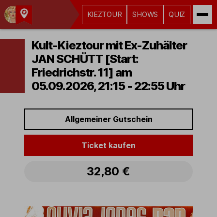
KIEZTOUR
SHOWS
QUIZ
Kult-
Kieztouren
Kult-Kieztour mit Ex-Zuhälter
Hamburg
JAN SCHÜTT [Start:
Friedrichstr. 11] am
05.09.2026, 21:15 - 22:55 Uhr
Allgemeiner Gutschein
Ticket kaufen
32,80 €