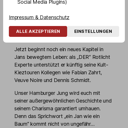
Social Media Plugins)
Kraftsport lernt er „schwere Jungs“ kennen.
Ihn lockt das schnelle Geld. Also wird er
Impressum & Datenschutz
Lude, macht mit „leichten Mädchen“ durch
seine clevere und „gerade Art“ schnell
ALLE AKZEPTIEREN
EINSTELLUNGEN
Karriere im Milieu.
Jetzt beginnt noch ein neues Kapitel in
Jans bewegtem Leben: als „DER“ Rotlicht
Experte unterstützt er künftig seine Kult-
Kieztouren Kollegen wie Fabian Zahrt,
Veuve Noire und Dennis Schmidt.
Unser Hamburger Jung wird euch mit
seiner außergewöhnlichen Geschichte und
seinem Charisma garantiert umhauen.
Denn das Sprichwort „ein Jan wie ein
Baum“ kommt nicht von ungefähr…