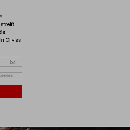
ie
streift
die
n Olivias
KOPIEREN