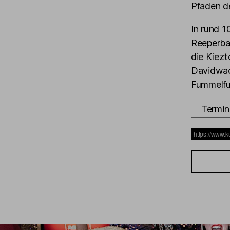
Pfaden d
In rund 1
Reeperbah
die Kiezt
Davidwach
Fummelfun
Termin 