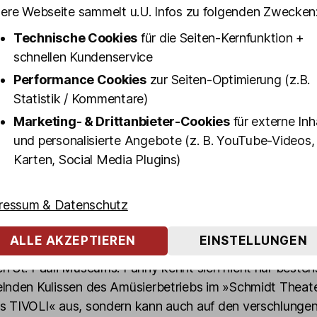
ere Webseite sammelt u.U. Infos zu folgenden Zwecken
wöhnliche Einblicke in die Welt der Koberer, Zuhälter, Drag Queens u
ierten
Technische Cookies
für die Seiten-Kernfunktion +
er Mix aus Infos und Entertainment
schnellen Kundenservice
 humorvoll, authentisch, derb
Performance Cookies
zur Seiten-Optimierung (z.B.
Statistik / Kommentare)
ver Besuch von Olivia Jones' Kostümfundus und Schminkplatz über der 
ar
Marketing- & Drittanbieter-Cookies
für externe Inh
Schnäpschen inklusive
und personalisierte Angebote (z. B. YouTube-Videos,
ostenfallen durch Eintrittsgelder oder Mindestverzehr an einzelnen St
Karten, Social Media Plugins)
eiern? Tour endet in der Großen Freiheit vor Olivias Show Club!
ressum & Datenschutz
n Fanny Funtastic ist Olivias Expertin für seriöse aber
Unterhaltung. Sie liebt »hohe Absätze und flache Witze
ALLE AKZEPTIEREN
EINSTELLUNGEN
ich bereits einen Namen als »Haus- und Hoftranse« des
n St. Pauli Museums. Fanny kennt sich nicht nur bestens
elnden Kulissen des Amüsierbetriebs im »Schmidt Theat
s TIVOLI« aus, sondern kann auch auf den verschlunge