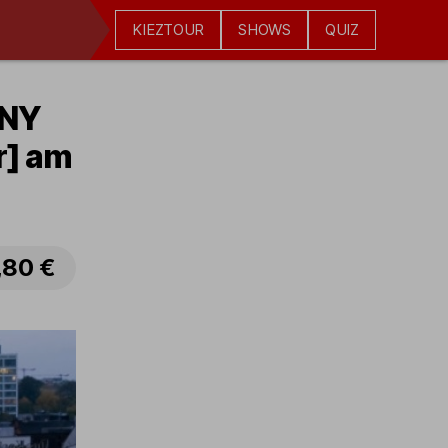
KIEZTOUR
SHOWS
QUIZ
NNY
r] am
,80 €