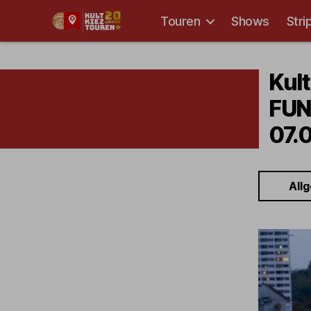
Touren
Shows
Stri
Kult-
Kieztouren
Hamburg
Kul
FUN
07.0
All