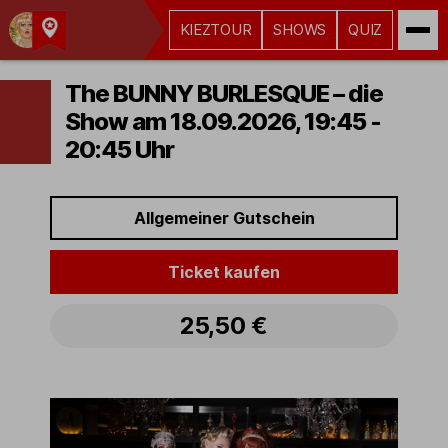
KIEZTOUR
SHOWS
QUIZ
Kult-
Kieztouren
The BUNNY BURLESQUE – die
Hamburg
Show am 18.09.2026, 19:45 -
20:45 Uhr
Allgemeiner Gutschein
Ticket kaufen
25,50 €