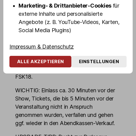
Marketing- & Drittanbieter-Cookies
für
Burlesque ist die Kunst, die das Ausziehen
externe Inhalte und personalisierte
zelebriert und nicht die Nacktheit.
Angebote (z. B. YouTube-Videos, Karten,
Burlesque-Tänzerinnen erzählen mit ihrer
Social Media Plugins)
Kunst kurze Geschichten, zeigen nie alles,
Impressum & Datenschutz
denn Fantasie ist oft aufregender, als
nackte Tatsachen.
ALLE AKZEPTIEREN
EINSTELLUNGEN
Show-Dauer ca. eine Stunde, keine Pause,
FSK18.
WICHTIG: Einlass ca. 30 Minuten vor der
Show, Tickets, die bis 5 Minuten vor der
Veranstaltung nicht in Anspruch
genommen wurden, verfallen und gehen
ggf. wieder in den Abendkassen-Verkauf.