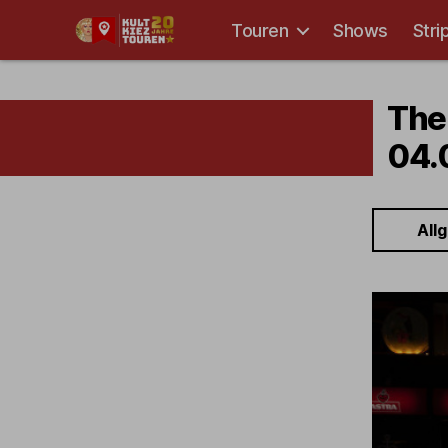
Touren
Shows
Stri
Kult-
Kieztouren
Hamburg
The
04.
All