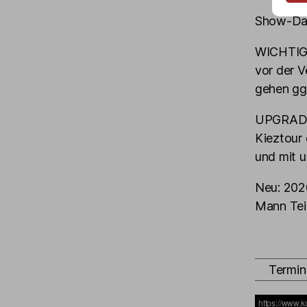
Show-Dau
WICHTIG: 
vor der V
gehen gg
UPGRADE-
Kieztour 
und mit u
Neu: 202
Mann Tei
Termin 