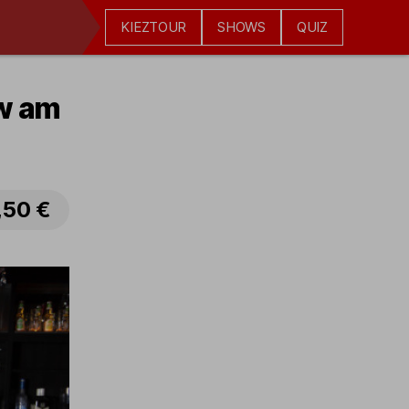
KIEZTOUR
SHOWS
QUIZ
w am
,50 €