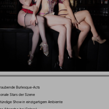
raubende Burlesque-Acts
tionale Stars der Szene
stündige Show in einzigartigem Ambiente