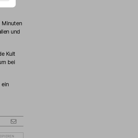
5 Minuten
llen und
e Kult
um bei
 ein
KOPIEREN