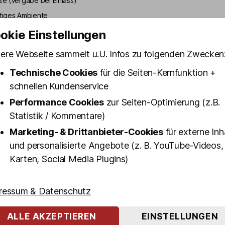
ze (Vergabe bei Einlass)
rtiges Ambiente
okie Einstellungen
ere Webseite sammelt u.U. Infos zu folgenden Zwecken
t see“ auf St. Pauli: Mit heißen Shows im „BUNNY BU
via die goldenen Kiez-Zeiten aufleben. Leicht verrucht, 
Technische Cookies
für die Seiten-Kernfunktion +
ruch und Augenzwinkern. Auf der Bühne performen inter
schnellen Kundenservice
 Burlesque-Szene (Stella Lake, Lady Lasagna, Candy Pia
Performance Cookies
zur Seiten-Optimierung (z.B.
sha Champanskaya uvm.). Sogar Dita von Teese, Holl
Statistik / Kommentare)
 Star Nr. 1, war schon im Bunny Burlesque auf der Bühne
Marketing- & Drittanbieter-Cookies
für externe Inh
 schon Promis wie Udo Lindenberg, Dolly Buster, Twent
und personalisierte Angebote (z. B. YouTube-Videos,
 M. Stöckel, Micaela Schäfer, Calvin Kleinen uvm.
Karten, Social Media Plugins)
 ist die Kunst, die das Ausziehen zelebriert und nicht di
. Burlesque-Tänzerinnen erzählen mit ihrer Kunst kurze
ressum & Datenschutz
en, zeigen nie alles, denn Fantasie ist oft aufregender, 
ALLE AKZEPTIEREN
EINSTELLUNGEN
n.