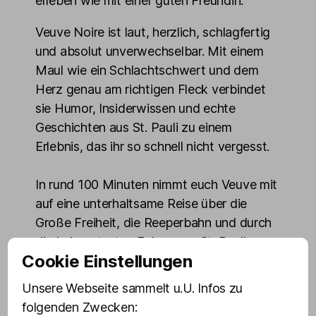
erleben wie mit einer guten Freundin.
Veuve Noire ist laut, herzlich, schlagfertig
und absolut unverwechselbar. Mit einem
Maul wie ein Schlachtschwert und dem
Herz genau am richtigen Fleck verbindet
sie Humor, Insiderwissen und echte
Geschichten aus St. Pauli zu einem
Erlebnis, das ihr so schnell nicht vergesst.
In rund 100 Minuten nimmt euch Veuve mit
auf eine unterhaltsame Reise über die
Große Freiheit, die Reeperbahn und durch
die bekanntesten Ecken von St. Pauli.
Cookie Einstellungen
Dabei erwarten euch spannende
Hintergründe, kuriose Storys und
Unsere Webseite sammelt u.U. Infos zu
überraschende Einblicke in Hamburgs
folgenden Zwecken: