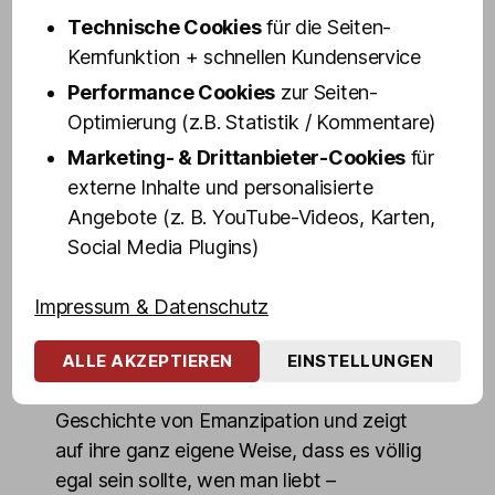
weltberühmtes Viertel. Zwischenstopps
Technische Cookies
für die Seiten-
gibt es unter anderem an der Davidwache,
Kernfunktion + schnellen Kundenservice
auf dem Spielbudenplatz und an weiteren
Performance Cookies
zur Seiten-
legendären Orten des Viertels – inklusive
Optimierung (z.B. Statistik / Kommentare)
eines Blicks hinter die Kulissen der Olivia
Jones Family mit einem exklusiven
Marketing- & Drittanbieter-Cookies
für
Zwischenstopp in Olivias Kostümfundus.
externe Inhalte und personalisierte
Angebote (z. B. YouTube-Videos, Karten,
Veuve ist weit mehr als nur Entertainerin:
Social Media Plugins)
Als engagierte Botschafterin für Vielfalt
und Respekt spricht sie auch an Schulen
Impressum & Datenschutz
und auf Kongressen über Toleranz,
Akzeptanz und das Anderssein. Mit viel
ALLE AKZEPTIEREN
EINSTELLUNGEN
Herzblut erzählt sie ihre persönliche
Geschichte von Emanzipation und zeigt
auf ihre ganz eigene Weise, dass es völlig
egal sein sollte, wen man liebt –