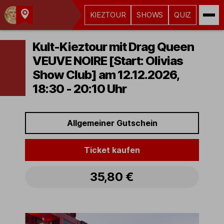
KIEZTOUR
SHOWS
QUIZ
Kult-
Kieztouren
Kult-Kieztour mit Drag Queen
Hamburg
VEUVE NOIRE [Start: Olivias
Show Club] am 12.12.2026,
18:30 - 20:10 Uhr
Allgemeiner Gutschein
Ticket kaufen
35,80 €