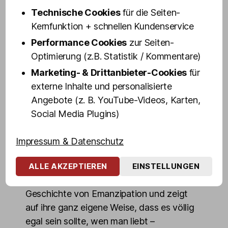
weltberühmtes Viertel. Zwischenstopps
Technische Cookies
für die Seiten-
gibt es unter anderem an der Davidwache,
Kernfunktion + schnellen Kundenservice
auf dem Spielbudenplatz und an weiteren
Performance Cookies
zur Seiten-
legendären Orten des Viertels – inklusive
Optimierung (z.B. Statistik / Kommentare)
eines Blicks hinter die Kulissen der Olivia
Jones Family mit einem exklusiven
Marketing- & Drittanbieter-Cookies
für
Zwischenstopp in Olivias Kostümfundus.
externe Inhalte und personalisierte
Angebote (z. B. YouTube-Videos, Karten,
Veuve ist weit mehr als nur Entertainerin:
Social Media Plugins)
Als engagierte Botschafterin für Vielfalt
und Respekt spricht sie auch an Schulen
Impressum & Datenschutz
und auf Kongressen über Toleranz,
Akzeptanz und das Anderssein. Mit viel
ALLE AKZEPTIEREN
EINSTELLUNGEN
Herzblut erzählt sie ihre persönliche
Geschichte von Emanzipation und zeigt
auf ihre ganz eigene Weise, dass es völlig
egal sein sollte, wen man liebt –