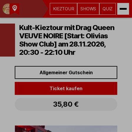
KIEZTOUR
SHOWS
QUIZ
Kult-
Kieztouren
Kult-Kieztour mit Drag Queen
Hamburg
VEUVE NOIRE [Start: Olivias
Show Club] am 28.11.2026,
20:30 - 22:10 Uhr
Allgemeiner Gutschein
Ticket kaufen
35,80 €