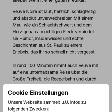
erleben wie mit einer guten Freundin.
Veuve Noire ist laut, herzlich, schlagfertig
und absolut unverwechselbar. Mit einem
Maul wie ein Schlachtschwert und dem
Herz genau am richtigen Fleck verbindet
sie Humor, Insiderwissen und echte
Geschichten aus St. Pauli zu einem
Erlebnis, das ihr so schnell nicht vergesst.
In rund 100 Minuten nimmt euch Veuve mit
auf eine unterhaltsame Reise über die
Große Freiheit, die Reeperbahn und durch
die bekanntesten Ecken von St. Pauli.
Cookie Einstellungen
Dabei erwarten euch spannende
Hintergründe, kuriose Storys und
Unsere Webseite sammelt u.U. Infos zu
überraschende Einblicke in Hamburgs
folgenden Zwecken: