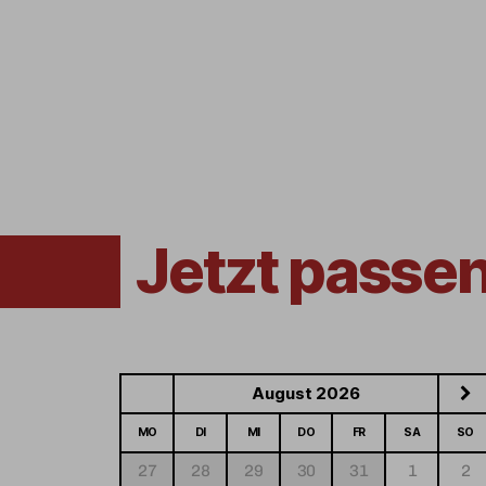
Jetzt passe
August 2026
MO
DI
MI
DO
FR
SA
SO
27
28
29
30
31
1
2