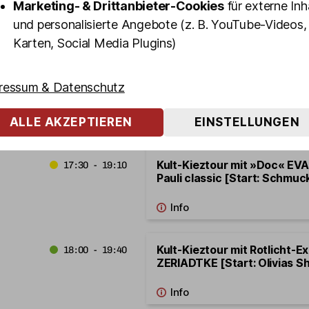
Marketing- & Drittanbieter-Cookies
für externe Inh
und personalisierte Angebote (z. B. YouTube-Videos,
14.08.2026
Freitag
Karten, Social Media Plugins)
Kult-Kieztour mit Koberer 
15:00 - 16:40
ressum & Datenschutz
[Start: Olivias Show Club]
ALLE AKZEPTIEREN
EINSTELLUNGEN
Kult-Kieztour mit »Doc« EVA
17:30 - 19:10
Pauli classic [Start: Schmuck
Kult-Kieztour mit Rotlicht-E
18:00 - 19:40
ZERIADTKE [Start: Olivias S