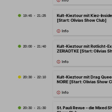
Kult-Kieztour mit Kiez-Insid
19:45 - 21:25
[Start: Olivias Show Club]
Kult-Kieztour mit Rotlicht-E
20:00 - 21:40
ZERIADTKE [Start: Olivias S
Kult-Kieztour mit Drag Que
20:30 - 22:10
NOIRE [Start: Olivias Show C
St. Pauli Revue – die Mixed S
20:30 - 21:30