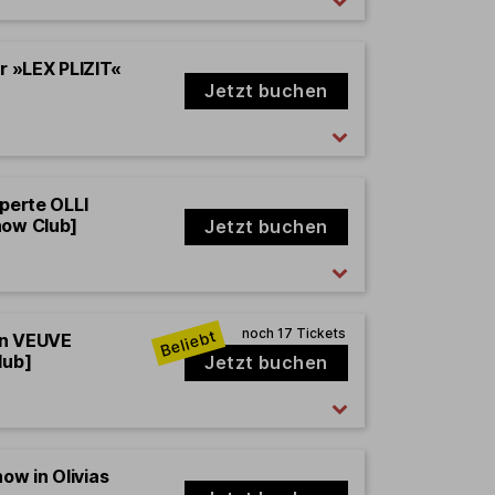
er »LEX PLIZIT«
Jetzt buchen
xperte OLLI
how Club]
Jetzt buchen
en VEUVE
lub]
Jetzt buchen
how in Olivias