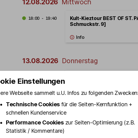
12.08.2026
Mittwoch
Kult-Kieztour BEST OF ST. PA
18:00 - 19:40
Schmuckstr. 9]
13.08.2026
Donnerstag
Kult-Kieztour BEST OF ST. PA
16:00 - 17:40
okie Einstellungen
Schmuckstr. 9]
ere Webseite sammelt u.U. Infos zu folgenden Zwecken
Technische Cookies
für die Seiten-Kernfunktion +
schnellen Kundenservice
Kult-Kieztour mit Kiez-Insid
19:15 - 20:55
[Start: Olivia Jones Bar]
Performance Cookies
zur Seiten-Optimierung (z.B.
Statistik / Kommentare)