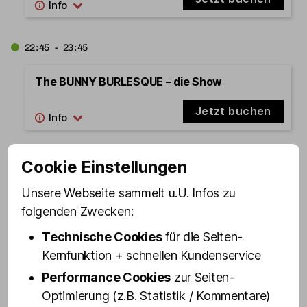
22:45 - 23:45
The BUNNY BURLESQUE – die Show
Jetzt buchen
23:30 - 00:30
Cookie Einstellungen
Unsere Webseite sammelt u.U. Infos zu
St. Pauli Revue – die Mixed Show in Olivias
Show Club
folgenden Zwecken:
Technische Cookies
für die Seiten-
Jetzt buchen
Kernfunktion + schnellen Kundenservice
Performance Cookies
zur Seiten-
15.08.2026
Samstag
Optimierung (z.B. Statistik / Kommentare)