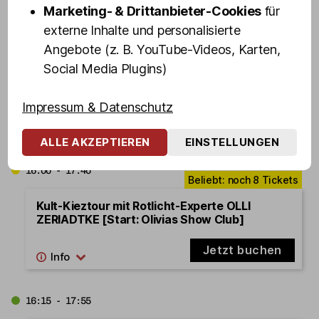
Marketing- & Drittanbieter-Cookies
für
externe Inhalte und personalisierte
15:15 - 16:55
Angebote (z. B. YouTube-Videos, Karten,
Social Media Plugins)
Kult-Kieztour mit FRANZI ZAHRT [Start:
Friedrichstr. 11]
Impressum & Datenschutz
Jetzt buchen
ALLE AKZEPTIEREN
EINSTELLUNGEN
16:00 - 17:40
Kult-Kieztour mit Rotlicht-Experte OLLI
ZERIADTKE [Start: Olivias Show Club]
Jetzt buchen
16:15 - 17:55