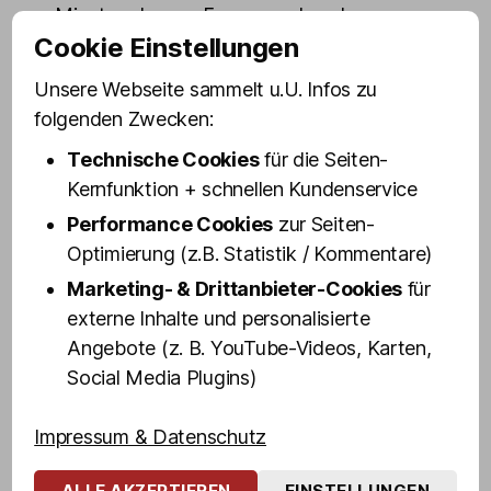
Minuten dumme Fragen und noch
Cookie Einstellungen
dümmere Antwortmöglichkeiten auf
dich/euch.
Unsere Webseite sammelt u.U. Infos zu
folgenden Zwecken:
Motto ist: Wissen ist Macht, aber
Unwissen macht nichts bzw. alles noch
Technische Cookies
für die Seiten-
lustiger. Denn der Spaß steht bei uns im
Kernfunktion + schnellen Kundenservice
Vordergrund und am Ende gewinnen alle:
Performance Cookies
zur Seiten-
Unvergessliche Erinnerungen und unnützes
Optimierung (z.B. Statistik / Kommentare)
TV Wissen rund um legendäre Reality- und
Marketing- & Drittanbieter-Cookies
für
Trash-TV-Formate und -Momente.
externe Inhalte und personalisierte
Angebote (z. B. YouTube-Videos, Karten,
Kämpft als Team oder gegeneinander um
Social Media Plugins)
den Titel „Olivias Royal Trash Expert“. Als
Belohnung winken schicke Urkunden und
Impressum & Datenschutz
eine Siegerehrung auf dem RTL
Dschungel-Thron.
ALLE AKZEPTIEREN
EINSTELLUNGEN