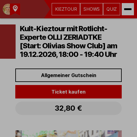
KIEZTOUR
SHOWS
QUIZ
Kult-
Kieztouren
Kult-Kieztour mit Rotlicht-
Hamburg
Experte OLLI ZERIADTKE
[Start: Olivias Show Club] am
19.12.2026, 18:00 - 19:40 Uhr
Allgemeiner Gutschein
Ticket kaufen
32,80 €