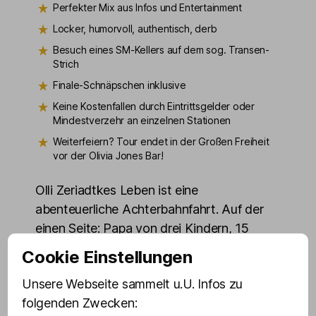
Perfekter Mix aus Infos und Entertainment
Locker, humorvoll, authentisch, derb
Besuch eines SM-Kellers auf dem sog. Transen-
Strich
Finale-Schnäpschen inklusive
Keine Kostenfallen durch Eintrittsgelder oder
Mindestverzehr an einzelnen Stationen
Weiterfeiern? Tour endet in der Großen Freiheit
vor der Olivia Jones Bar!
Olli Zeriadtkes Leben ist eine
abenteuerliche Achterbahnfahrt. Auf der
einen Seite: Papa von drei Kindern, 15
Jahre in einer Werbeagentur, eigene Firma
Cookie Einstellungen
mit 40 Mitarbeitern. Auf der anderen Seite:
Unsere Webseite sammelt u.U. Infos zu
Insolvenz und ein Leben auf dem Kiez im
folgenden Zwecken:
Schatten des Rotlicht-Milieus. Olli