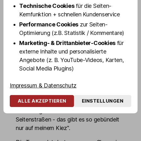
arbeitete als Türsteher, Barkeeper, Koberer
Technische Cookies
für die Seiten-
und Geldeintreiber. Auch die Liste seiner
Kernfunktion + schnellen Kundenservice
Arbeitgeber ist ein echtes Kiez-Who-is-
Performance Cookies
zur Seiten-
Who: Vom „Cowboy & Indianer", Hörsaal
Optimierung (z.B. Statistik / Kommentare)
und Sommersalon bis zum legendären
Marketing- & Drittanbieter-Cookies
für
"Geiz Club". Kurz: Olli ist ein echter Kiez-
externe Inhalte und personalisierte
Kenner und Rotlicht-Experte, der auf der
Angebote (z. B. YouTube-Videos, Karten,
Tour sein umfangreiches Insider-Wissen
Social Media Plugins)
unterhaltsam mit euch teilt.
Impressum & Datenschutz
Olli weiß: "St.Pauli muss man gesehen und
erlebt haben - die Kneipen mit Livemusik,
ALLE AKZEPTIEREN
EINSTELLUNGEN
Tabledance, Bordelle, Musicals, Theater
und sehr gute Restaurants in den
Seitenstraßen - das gibt es so gebündelt
nur auf meinem Kiez".