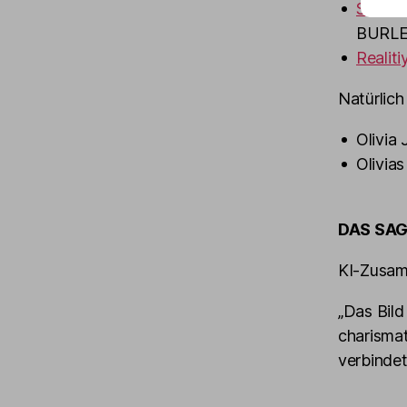
Shows
BURLES
Realiti
Natürlich 
Olivia
Olivia
DAS SAG
KI-Zusam
„Das Bild
charismat
verbindet