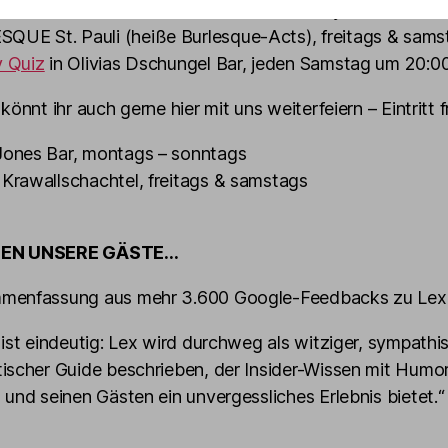
in Olivias Show Club (Travestie & Comedy) und im T
QUE St. Pauli (heiße Burlesque-Acts), freitags & sams
y Quiz
in Olivias Dschungel Bar, jeden Samstag um 20:0
könnt ihr auch gerne hier mit uns weiterfeiern – Eintritt fr
 Jones Bar, montags – sonntags
s Krawallschachtel, freitags & samstags
EN UNSERE GÄSTE...
menfassung aus mehr 3.600 Google-Feedbacks zu Lex 
 ist eindeutig: Lex wird durchweg als witziger, sympathi
ischer Guide beschrieben, der Insider-Wissen mit Humo
 und seinen Gästen ein unvergessliches Erlebnis bietet.“