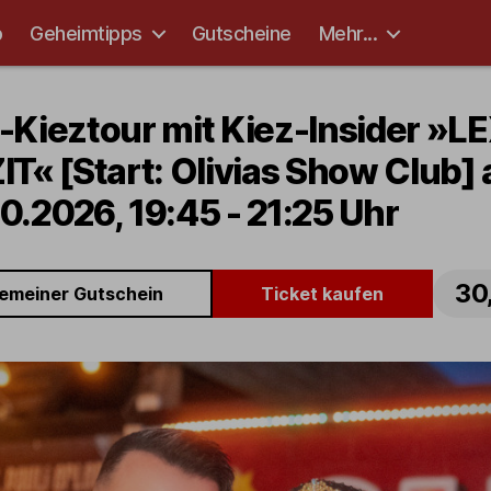
p
Geheimtipps
Gutscheine
Mehr...
-Kieztour mit Kiez-Insider »L
IT« [Start: Olivias Show Club]
0.2026, 19:45 - 21:25 Uhr
30
gemeiner Gutschein
Ticket kaufen