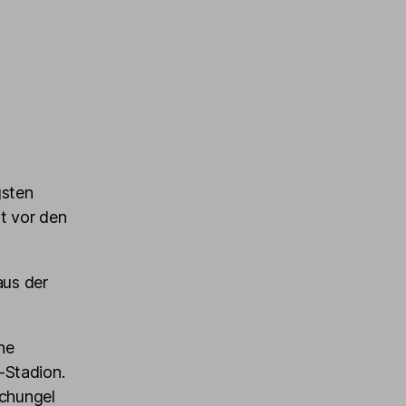
gsten
t vor den
aus der
ne
-Stadion.
schungel