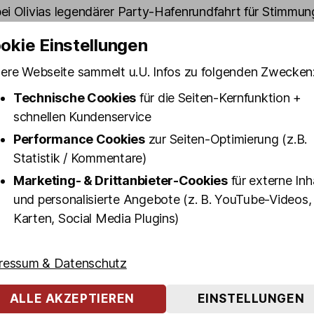
ei Olivias legendärer Party-Hafenrundfahrt für Stimmun
okie Einstellungen
nes’ entdeckte Lex auf der Großen-Freiheit in der „Kiezal
ile empfängt er auf St. Pauli regelmäßig Promi-Gäste in
ere Webseite sammelt u.U. Infos zu folgenden Zwecken
odcast – von Aktivistinnen wie Luisa Neubauer über Ero
Technische Cookies
für die Seiten-Kernfunktion +
Fans Camgirl ‚JeyyyJeyyy‘ bis zu Ex-Zuhältern.
schnellen Kundenservice
 illustren Freundes- und Bekanntenkreis zählen 'Lord Of
Performance Cookies
zur Seiten-Optimierung (z.B.
ntmann und Kiezianer Chris Harms, Schauspieler Marc B
Statistik / Kommentare)
uf Hafenkante oder Kiez-Musical-Star Anna Hofbauer.
Marketing- & Drittanbieter-Cookies
für externe Inh
und personalisierte Angebote (z. B. YouTube-Videos,
 ist bestens vernetzt und mehr Insider Tipps zu Hambur
Karten, Social Media Plugins)
 Szene-Viertel gehen kaum.
 endet dort, wo unsere
Shows im »The BUNNY BURLE
ressum & Datenschutz
vias Show Club«
stattfinden. Sichert euch für die Zeit n
 direkt passende Show-Tickets, bevor diese ausverkauf
ALLE AKZEPTIEREN
EINSTELLUNGEN