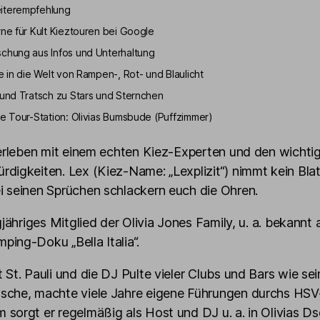
iterempfehlung
rne für Kult Kieztouren bei Google
chung aus Infos und Unterhaltung
e in die Welt von Rampen-, Rot- und Blaulicht
 und Tratsch zu Stars und Sternchen
ve Tour-Station: Olivias Bumsbude (Puffzimmer)
 erleben mit einem echten Kiez-Experten und den wichti
digkeiten. Lex (Kiez-Name: „Lexplizit“) nimmt kein Blat
 seinen Sprüchen schlackern euch die Ohren.
ngjähriges Mitglied der Olivia Jones Family, u. a. bekannt 
ing-Doku „Bella Italia“.
 St. Pauli und die DJ Pulte vieler Clubs und Bars wie sei
sche, machte viele Jahre eigene Führungen durchs HSV
sorgt er regelmäßig als Host und DJ u. a. in Olivias D