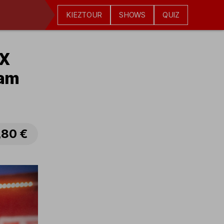
KIEZTOUR
SHOWS
QUIZ
EX
 am
,80 €