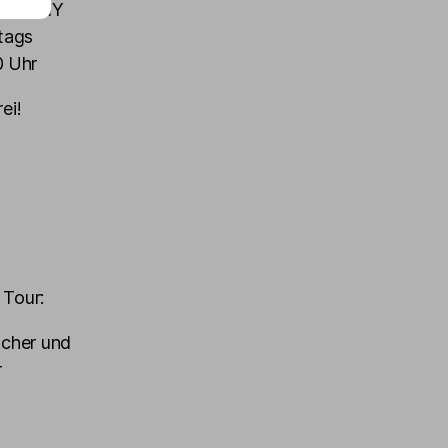
he BUNNY
tags
0 Uhr
ei!
Tour:
scher und
r