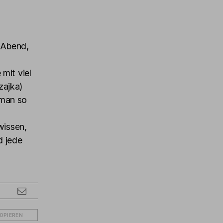
 Abend,
mit viel
zajka)
 man so
wissen,
d jede
KOPIEREN