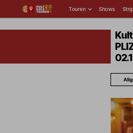
Touren
Shows
Stri
Kult-
Kieztouren
Hamburg
Kult
PLIZ
02.1
All