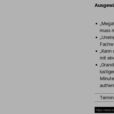
Ausgewä
„Mega!
muss m
„Uneing
Fachwi
„Kann 
mit ei
„Grandi
lustig
Minute
authen
Termin 