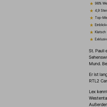
98% We
4,9 Ste
Top-Mis
Einblick
Klatsch
Exklusi
St. Pauli
Sehenswür
Mund. Bei
Er ist la
RTL2 Camp
Lex kennt
Westenta
Außerdem 