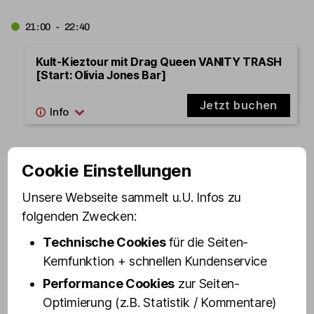
21:00 - 22:40
Kult-Kieztour mit Drag Queen VANITY TRASH
[Start: Olivia Jones Bar]
Jetzt buchen
11.08.2026
Dienstag
Cookie Einstellungen
Unsere Webseite sammelt u.U. Infos zu
folgenden Zwecken:
18:00 - 19:40
Technische Cookies
für die Seiten-
Kult-Kieztour BEST OF ST. PAULI [Start:
Kernfunktion + schnellen Kundenservice
Schmuckstr. 9]
Performance Cookies
zur Seiten-
Jetzt buchen
Optimierung (z.B. Statistik / Kommentare)