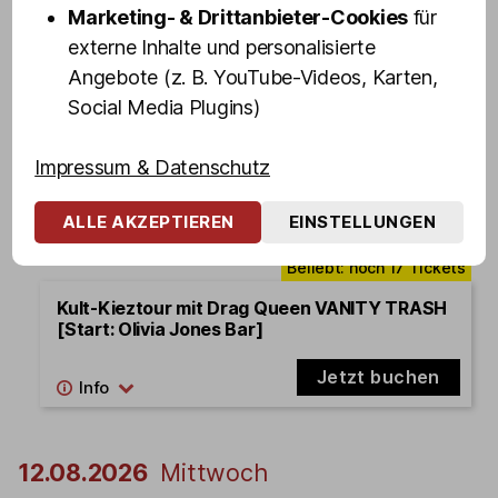
Marketing- & Drittanbieter-Cookies
für
externe Inhalte und personalisierte
19:00 - 20:40
Angebote (z. B. YouTube-Videos, Karten,
Kult-Kieztour mit Drag Queen VANITY TRASH
Social Media Plugins)
[Start: Olivia Jones Bar]
Impressum & Datenschutz
Jetzt buchen
ALLE AKZEPTIEREN
EINSTELLUNGEN
21:00 - 22:40
Kult-Kieztour mit Drag Queen VANITY TRASH
[Start: Olivia Jones Bar]
Jetzt buchen
12.08.2026
Mittwoch