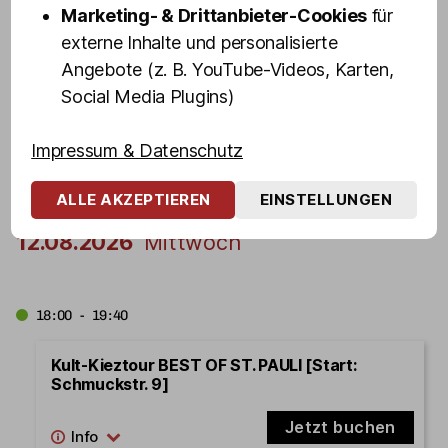
Marketing- & Drittanbieter-Cookies
für
externe Inhalte und personalisierte
21:00 - 22:40
Angebote (z. B. YouTube-Videos, Karten,
Kult-Kieztour mit Drag Queen VANITY TRASH
Social Media Plugins)
[Start: Olivia Jones Bar]
Impressum & Datenschutz
Jetzt buchen
ALLE AKZEPTIEREN
EINSTELLUNGEN
12.08.2026
Mittwoch
18:00 - 19:40
Kult-Kieztour BEST OF ST. PAULI [Start:
Schmuckstr. 9]
Jetzt buchen