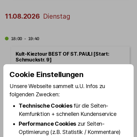
11.08.2026
Dienstag
18:00 - 19:40
Kult-Kieztour BEST OF ST. PAULI [Start:
Schmuckstr. 9]
Jetzt buchen
Cookie Einstellungen
Unsere Webseite sammelt u.U. Infos zu
folgenden Zwecken:
19:00 - 20:40
Technische Cookies
für die Seiten-
Kult-Kieztour mit Drag Queen VANITY TRASH
Kernfunktion + schnellen Kundenservice
[Start: Olivia Jones Bar]
Performance Cookies
zur Seiten-
Jetzt buchen
Optimierung (z.B. Statistik / Kommentare)