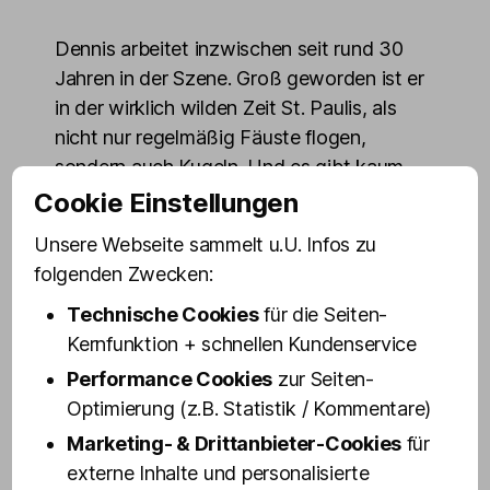
Dennis arbeitet inzwischen seit rund 30
Jahren in der Szene. Groß geworden ist er
in der wirklich wilden Zeit St. Paulis, als
nicht nur regelmäßig Fäuste flogen,
sondern auch Kugeln. Und es gibt kaum
einen Laden rund um die Reeperbahn, mit
Cookie Einstellungen
dem er nicht schon seine ganz eigenen
Unsere Webseite sammelt u.U. Infos zu
Erfahrungen gemacht hat. Zudem ist
folgenden Zwecken:
Dennis auch ein echtes Urgestein der
Technische Cookies
für die Seiten-
Olivia Jones Familie: Seit 2008 gehört er
Kernfunktion + schnellen Kundenservice
dazu, also genau seit dem Jahr, in der
Olivia Jones in der Großen Freiheit ihre
Performance Cookies
zur Seiten-
erste Bar eröffnete und damit den
Optimierung (z.B. Statistik / Kommentare)
Grundstein für ein kleines Kiez Imperium
Marketing- & Drittanbieter-Cookies
für
legte.
externe Inhalte und personalisierte