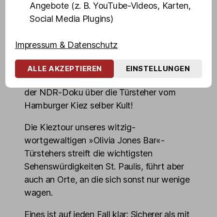
Angebote (z. B. YouTube-Videos, Karten,
»Früher haben Gäste Dennis gebeten, ein
Social Media Plugins)
Foto von mir mit den Gästen zu machen,
heute fragen mich Gäste, ob ich ein Foto
Impressum & Datenschutz
von ihnen mit Dennis schießen kann«,
erzählt Olivia Jones lachend. Kein Wunder,
ALLE AKZEPTIEREN
EINSTELLUNGEN
denn Dennis Schmidt ist spätestens seit
der NDR-Doku über die Türsteher vom
Hamburger Kiez selber Kult!
Die Kieztour unseres witzig-
wortgewaltigen »Olivia Jones Bar«-
Türstehers streift die wichtigsten
Sehenswürdigkeiten St. Paulis, führt aber
auch an Orte, an die sich sonst nur wenige
wagen.
Eines ist auf jeden Fall klar: Sicherer als mit