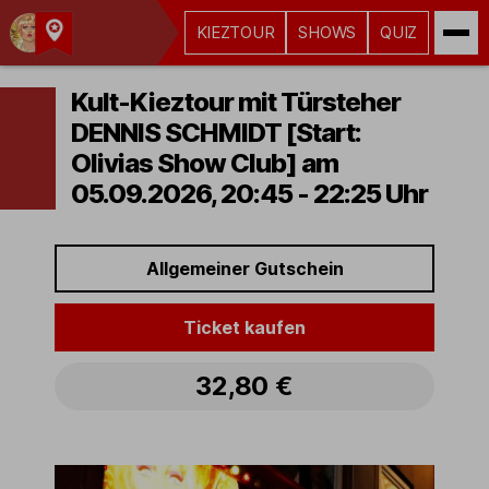
KIEZTOUR
SHOWS
QUIZ
Kult-
Kieztouren
Kult-Kieztour mit Türsteher
Hamburg
DENNIS SCHMIDT [Start:
Olivias Show Club] am
05.09.2026, 20:45 - 22:25 Uhr
Allgemeiner Gutschein
Ticket kaufen
32,80 €