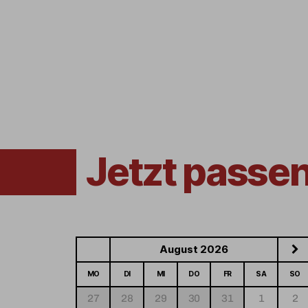
Jetzt passe
August 2026
MO
DI
MI
DO
FR
SA
SO
27
28
29
30
31
1
2