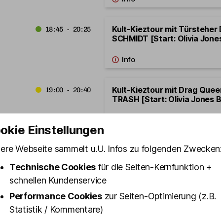
Kult-Kieztour mit Türsteher
18:45 - 20:25
SCHMIDT [Start: Olivia Jone
Kult-Kieztour mit Drag Que
19:00 - 20:40
TRASH [Start: Olivia Jones B
okie Einstellungen
ere Webseite sammelt u.U. Infos zu folgenden Zwecken
Kult-Kieztour mit Drag Que
21:00 - 22:40
TRASH [Start: Olivia Jones B
Technische Cookies
für die Seiten-Kernfunktion +
schnellen Kundenservice
Performance Cookies
zur Seiten-Optimierung (z.B.
Statistik / Kommentare)
11.08.2026
Dienstag