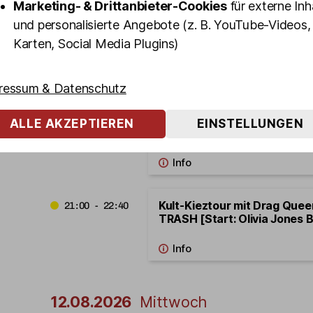
Marketing- & Drittanbieter-Cookies
für externe Inh
und personalisierte Angebote (z. B. YouTube-Videos,
Kult-Kieztour BEST OF ST. PA
18:00 - 19:40
Karten, Social Media Plugins)
Schmuckstr. 9]
ressum & Datenschutz
Kult-Kieztour mit Drag Que
19:00 - 20:40
ALLE AKZEPTIEREN
EINSTELLUNGEN
TRASH [Start: Olivia Jones B
Kult-Kieztour mit Drag Que
21:00 - 22:40
TRASH [Start: Olivia Jones B
12.08.2026
Mittwoch