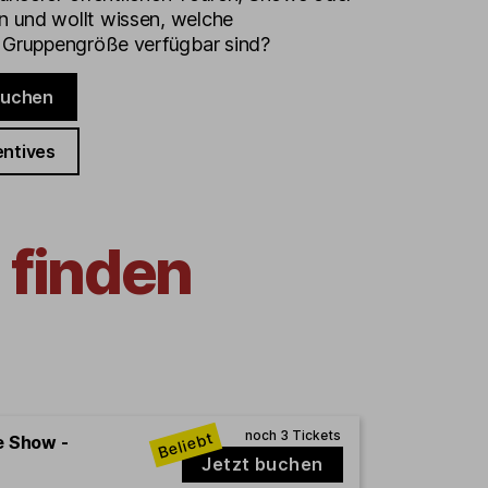
 und wollt wissen, welche
e Gruppengröße verfügbar sind?
buchen
entives
 finden
e Show -
Jetzt buchen