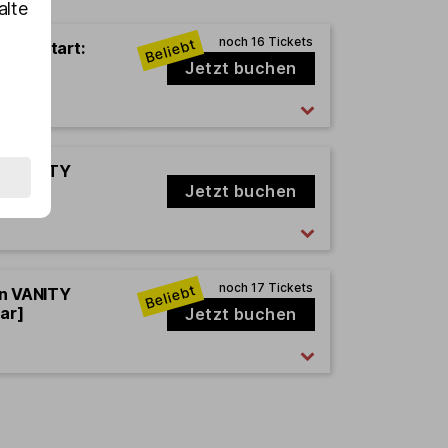
alte
ULI [Start:
Jetzt buchen
en VANITY
ar]
Jetzt buchen
en VANITY
ar]
Jetzt buchen