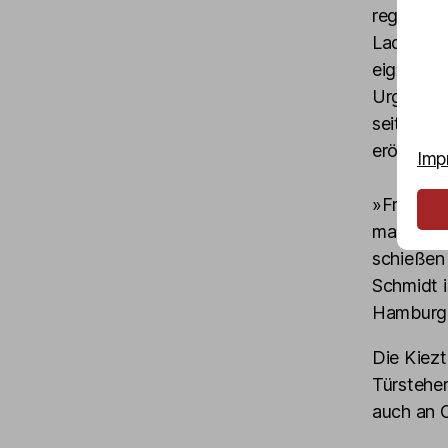
regelmäßi
Laden ru
eigenen 
Urgestein
seit dem 
eröffnete
Imp
»Früher h
machen, h
schießen 
Schmidt 
Hamburger
Die Kiezt
Türsteher
auch an O