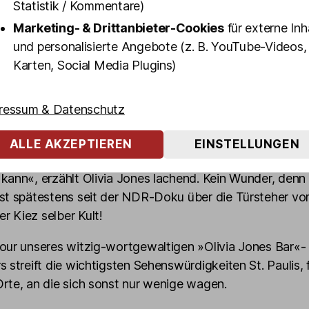
Statistik / Kommentare)
g Fäuste flogen, sondern auch Kugeln. Und es gibt kau
Marketing- & Drittanbieter-Cookies
für externe Inh
nd um die Reeperbahn, mit dem er nicht schon seine ga
und personalisierte Angebote (z. B. YouTube-Videos,
Erfahrungen gemacht hat. Zudem ist Dennis auch ein ec
Karten, Social Media Plugins)
 der Olivia Jones Familie: Seit 2008 gehört er dazu, al
Jahr, in der Olivia Jones in der Großen Freiheit ihre erste
 und damit den Grundstein für ein kleines Kiez Imperium 
ressum & Datenschutz
aben Gäste Dennis gebeten, ein Foto von mir mit den G
ALLE AKZEPTIEREN
EINSTELLUNGEN
eute fragen mich Gäste, ob ich ein Foto von ihnen mit 
kann«, erzählt Olivia Jones lachend. Kein Wunder, denn
ist spätestens seit der NDR-Doku über die Türsteher v
 Kiez selber Kult!
our unseres witzig-wortgewaltigen »Olivia Jones Bar«-
s streift die wichtigsten Sehenswürdigkeiten St. Paulis, 
rte, an die sich sonst nur wenige wagen.