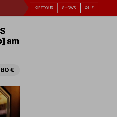
KIEZTOUR
SHOWS
QUIZ
IS
b] am
,80 €