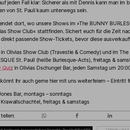
 auf jeden Fall klar: Sicherer als mit Dennis kann man im 
n von St. Pauli kaum unterwegs sein.
 endet dort, wo unsere Shows im »The BUNNY BURLE
ias Show Club« stattfinden. Sichert euch für die Zeit na
 direkt passende Show-Tickets, bevor diese ausverkauf
in Olivias Show Club (Travestie & Comedy) und im T
QUE St. Pauli (heiße Burlesque-Acts), freitags & sams
y Quiz
in Olivias Dschungel Bar, jeden Samstag um 20:0
könnt ihr auch gerne hier mit uns weiterfeiern – Eintritt fr
 Jones Bar, montags – sonntags
s Krawallschachtel, freitags & samstags
teilen:
TERMIN-LINK 