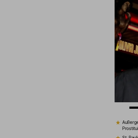
Außerge
Prostitu
St. Pau