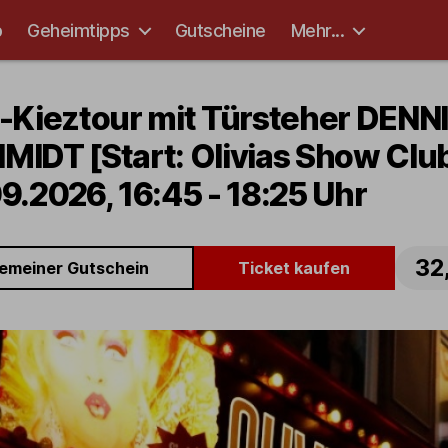
p
Geheimtipps
Gutscheine
Mehr...
t-Kieztour mit Türsteher DENN
MIDT [Start: Olivias Show Clu
9.2026, 16:45 - 18:25 Uhr
32
gemeiner Gutschein
Ticket kaufen