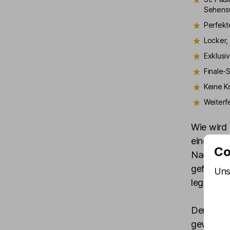
Sehens
Perfekt
Locker,
Exklusi
Finale-
Keine K
Weiterf
Wie wird
einen Ehr
Co
Nachtlebe
gefährlic
Uns
legendär
Dennis ar
geworden i