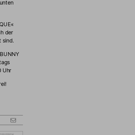
bunten
SQUE«
ch der
t sind.
he BUNNY
tags
0 Uhr
ei!
KOPIEREN