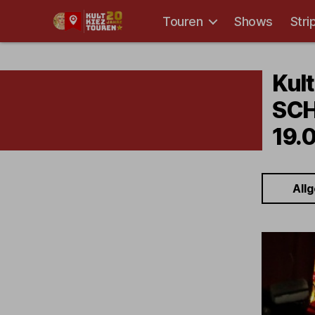
Touren
Shows
Stri
Kult-
Kieztouren
Hamburg
Kul
SCH
19.0
All