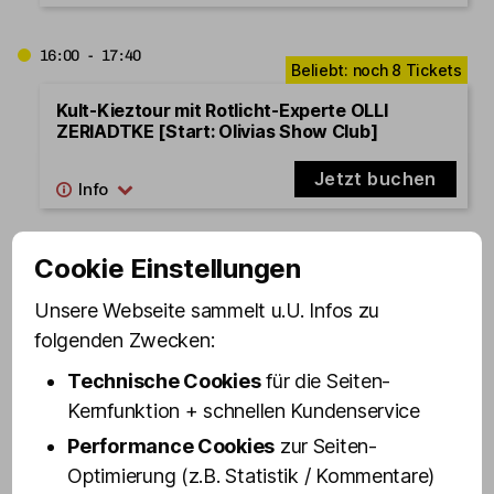
16:00 - 17:40
Kult-Kieztour mit Rotlicht-Experte OLLI
ZERIADTKE [Start: Olivias Show Club]
Jetzt buchen
16:15 - 17:55
Cookie Einstellungen
Unsere Webseite sammelt u.U. Infos zu
Kult-Kieztour BEST OF ST. PAULI [Start:
Schmuckstr. 9] - Wochenende
folgenden Zwecken:
Technische Cookies
für die Seiten-
Jetzt buchen
Kernfunktion + schnellen Kundenservice
Performance Cookies
zur Seiten-
16:30 - 18:00
Optimierung (z.B. Statistik / Kommentare)