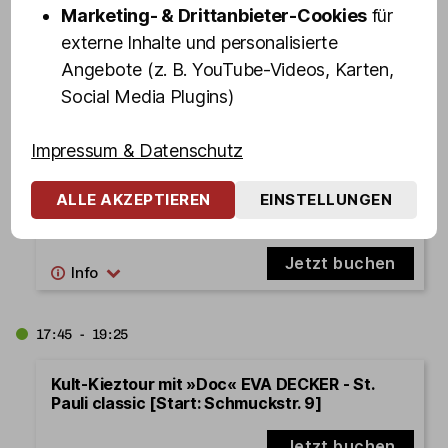
Marketing- & Drittanbieter-Cookies
für
Olivia Ahoi! Hamburgs schrille Party-
Hafenrundfahrt mit OLIVIA JONES und Familie
externe Inhalte und personalisierte
Angebote (z. B. YouTube-Videos, Karten,
Jetzt buchen
Social Media Plugins)
Impressum & Datenschutz
16:45 - 18:25
ALLE AKZEPTIEREN
EINSTELLUNGEN
Kult-Kieztour mit Türsteher DENNIS SCHMIDT
[Start: Olivias Show Club]
Jetzt buchen
17:45 - 19:25
Kult-Kieztour mit »Doc« EVA DECKER - St.
Pauli classic [Start: Schmuckstr. 9]
Jetzt buchen