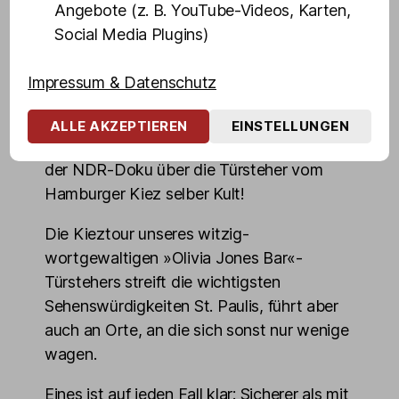
Angebote (z. B. YouTube-Videos, Karten,
»Früher haben Gäste Dennis gebeten, ein
Social Media Plugins)
Foto von mir mit den Gästen zu machen,
heute fragen mich Gäste, ob ich ein Foto
Impressum & Datenschutz
von ihnen mit Dennis schießen kann«,
erzählt Olivia Jones lachend. Kein Wunder,
ALLE AKZEPTIEREN
EINSTELLUNGEN
denn Dennis Schmidt ist spätestens seit
der NDR-Doku über die Türsteher vom
Hamburger Kiez selber Kult!
Die Kieztour unseres witzig-
wortgewaltigen »Olivia Jones Bar«-
Türstehers streift die wichtigsten
Sehenswürdigkeiten St. Paulis, führt aber
auch an Orte, an die sich sonst nur wenige
wagen.
Eines ist auf jeden Fall klar: Sicherer als mit