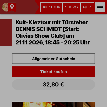
KIEZTOUR
SHOWS
QUIZ
Kult-
Kieztouren
Kult-Kieztour mit Türsteher
Hamburg
DENNIS SCHMIDT [Start:
Olivias Show Club] am
21.11.2026, 18:45 - 20:25 Uhr
Allgemeiner Gutschein
Ticket kaufen
32,80 €