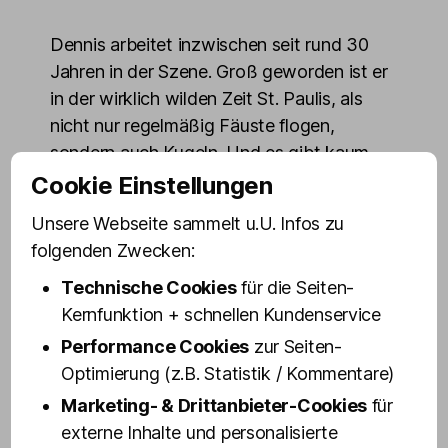
Dennis arbeitet inzwischen seit rund 30
Jahren in der Szene. Groß geworden ist er
in der wirklich wilden Zeit St. Paulis, als
nicht nur regelmäßig Fäuste flogen,
sondern auch Kugeln. Und es gibt kaum
einen Laden rund um die Reeperbahn, mit
Cookie Einstellungen
dem er nicht schon seine ganz eigenen
Unsere Webseite sammelt u.U. Infos zu
Erfahrungen gemacht hat. Zudem ist
folgenden Zwecken:
Dennis auch ein echtes Urgestein der
Technische Cookies
für die Seiten-
Olivia Jones Familie: Seit 2008 gehört er
Kernfunktion + schnellen Kundenservice
dazu, also genau seit dem Jahr, in der
Olivia Jones in der Großen Freiheit ihre
Performance Cookies
zur Seiten-
erste Bar eröffnete und damit den
Optimierung (z.B. Statistik / Kommentare)
Grundstein für ein kleines Kiez Imperium
Marketing- & Drittanbieter-Cookies
für
legte.
externe Inhalte und personalisierte