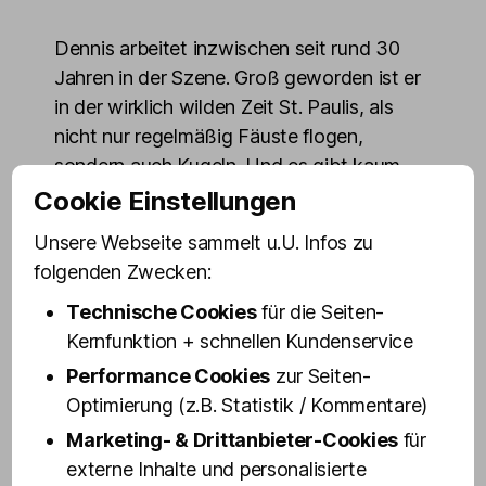
Dennis arbeitet inzwischen seit rund 30
Jahren in der Szene. Groß geworden ist er
in der wirklich wilden Zeit St. Paulis, als
nicht nur regelmäßig Fäuste flogen,
sondern auch Kugeln. Und es gibt kaum
einen Laden rund um die Reeperbahn, mit
Cookie Einstellungen
dem er nicht schon seine ganz eigenen
Unsere Webseite sammelt u.U. Infos zu
Erfahrungen gemacht hat. Zudem ist
folgenden Zwecken:
Dennis auch ein echtes Urgestein der
Technische Cookies
für die Seiten-
Olivia Jones Familie: Seit 2008 gehört er
Kernfunktion + schnellen Kundenservice
dazu, also genau seit dem Jahr, in der
Olivia Jones in der Großen Freiheit ihre
Performance Cookies
zur Seiten-
erste Bar eröffnete und damit den
Optimierung (z.B. Statistik / Kommentare)
Grundstein für ein kleines Kiez Imperium
Marketing- & Drittanbieter-Cookies
für
legte.
externe Inhalte und personalisierte