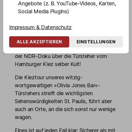
Angebote (z. B. YouTube-Videos, Karten,
»Früher haben Gäste Dennis gebeten, ein
Social Media Plugins)
Foto von mir mit den Gästen zu machen,
heute fragen mich Gäste, ob ich ein Foto
Impressum & Datenschutz
von ihnen mit Dennis schießen kann«,
erzählt Olivia Jones lachend. Kein Wunder,
ALLE AKZEPTIEREN
EINSTELLUNGEN
denn Dennis Schmidt ist spätestens seit
der NDR-Doku über die Türsteher vom
Hamburger Kiez selber Kult!
Die Kieztour unseres witzig-
wortgewaltigen »Olivia Jones Bar«-
Türstehers streift die wichtigsten
Sehenswürdigkeiten St. Paulis, führt aber
auch an Orte, an die sich sonst nur wenige
wagen.
Eines ist auf jeden Fall klar: Sicherer als mit