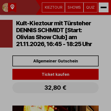
KIEZTOUR
SHOWS
QUIZ
Kult-
Kieztouren
Kult-Kieztour mit Türsteher
Hamburg
DENNIS SCHMIDT [Start:
Olivias Show Club] am
21.11.2026, 16:45 - 18:25 Uhr
Allgemeiner Gutschein
Ticket kaufen
32,80 €