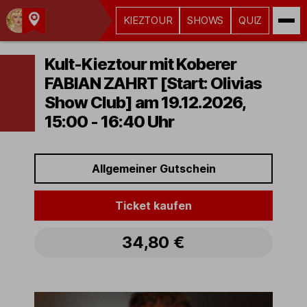
KIEZTOUR
SHOWS
QUIZ
Kult-
Kieztouren
Kult-Kieztour mit Koberer
Hamburg
FABIAN ZAHRT [Start: Olivias
Show Club] am 19.12.2026,
15:00 - 16:40 Uhr
Allgemeiner Gutschein
Ticket kaufen
34,80 €