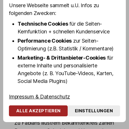
Fabian Zahrt (Kiez-Name: »Der zarte
Unsere Webseite sammelt u.U. Infos zu
Fabian«, Video s. u.) arbeitet seit mehr als
folgenden Zwecken:
20 Jahren im Milieu – als Türsteher und
Technische Cookies
für die Seiten-
Koberer im legendären Live-Sex-Cabaret
Kernfunktion + schnellen Kundenservice
»Safari«, als rechte Hand einer ehemaligen
Performance Cookies
zur Seiten-
Kiez-Größe namens »Blonder Hans« und
Optimierung (z.B. Statistik / Kommentare)
kurzzeitig sogar als Zuhälter – bis ihn
Marketing- & Drittanbieter-Cookies
für
Olivia Jones exklusiv für ihren Menstripclub
externe Inhalte und personalisierte
»Olivias Wilde Jungs« verpflichtete.
Angebote (z. B. YouTube-Videos, Karten,
Seitdem hat sich Fabian zum Kult-Koberer
Social Media Plugins)
gemausert: U. a. drehte er schon mit Joko
und Klaas für »Circus HalliGalli«, für »taff«
Impressum & Datenschutz
(ProSieben) und den »RTL 2
Frauentausch«.
ALLE AKZEPTIEREN
EINSTELLUNGEN
Zu Fabians illustrem Bekanntenkreis zählen