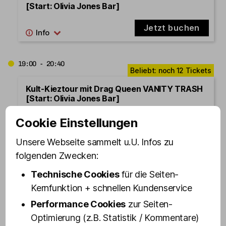
[Start: Olivia Jones Bar]
Jetzt buchen
19:00 - 20:40
Kult-Kieztour mit Drag Queen VANITY TRASH
[Start: Olivia Jones Bar]
Jetzt buchen
Cookie Einstellungen
Unsere Webseite sammelt u.U. Infos zu
folgenden Zwecken:
20:00 - 21:40
Technische Cookies
für die Seiten-
Kult-Kieztour mit Drag Queen FANNY
Kernfunktion + schnellen Kundenservice
FUNTASTIC [Start: Olivia Jones Bar]
Performance Cookies
zur Seiten-
Jetzt buchen
Optimierung (z.B. Statistik / Kommentare)