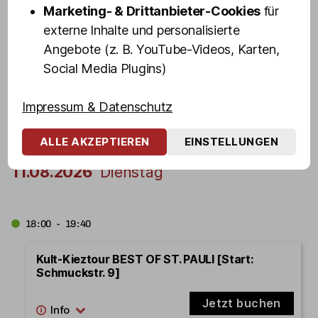
Marketing- & Drittanbieter-Cookies
für
externe Inhalte und personalisierte
21:00 - 22:40
Angebote (z. B. YouTube-Videos, Karten,
Kult-Kieztour mit Drag Queen VANITY TRASH
Social Media Plugins)
[Start: Olivia Jones Bar]
Impressum & Datenschutz
Jetzt buchen
ALLE AKZEPTIEREN
EINSTELLUNGEN
11.08.2026
Dienstag
18:00 - 19:40
Kult-Kieztour BEST OF ST. PAULI [Start:
Schmuckstr. 9]
Jetzt buchen