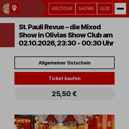
KIEZTOUR
SHOWS
QUIZ
Kult-
Kieztouren
St. Pauli Revue – die Mixed
Hamburg
Show in Olivias Show Club am
02.10.2026, 23:30 - 00:30 Uhr
Allgemeiner Gutschein
Ticket kaufen
25,50 €