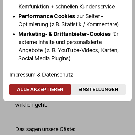
sozusagen Stars zum Anfassen.
Kernfunktion + schnellen Kundenservice
Performance Cookies
zur Seiten-
Das Ambiente ist anrüchig, glamourös und
Optimierung (z.B. Statistik / Kommentare)
zu hundert Prozent Reeperbahn, echt und
Marketing- & Drittanbieter-Cookies
für
authentisch wie in den goldenen Kiez-
externe Inhalte und personalisierte
Jahren. Kein Wunder: Vor unseren Zeiten
Angebote (z. B. YouTube-Videos, Karten,
feierten hier schon die Beatles und das
Social Media Plugins)
Milieu.
Motto bis heute: Gäste voll, Gläser leer und
Impressum & Datenschutz
die Stimmung – unbezahlbar. Die Shows in
Olivias Show Club sind Pflicht für alle, die
ALLE AKZEPTIEREN
EINSTELLUNGEN
wissen wollen, was auf der Großen Freiheit
wirklich geht.
Das sagen unsere Gäste: