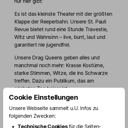
nur hier gibt:
Es ist das kleinste Theater mit der größten
Klappe der Reeperbahn. Unsere St. Pauli
Revue bietet rund eine Stunde Travestie,
Witz und Wahnsinn – live, bunt, laut und
garantiert nie jugendfrei.
Unsere Drag Queens geben alles und
manchmal noch mehr: Krasse Kostüme,
starke Stimmen, Witze, die ins Schwarze
treffen. Dazu ein Publikum, das am
nächsten Tag heiser ist.
Cookie Einstellungen
Drinnen ist es kuschelig aber klimatisiert,
Unsere Webseite sammelt u.U. Infos zu
die Luft knistert trotzdem ordentlich, und
folgenden Zwecken:
die Bühne ist so nah, dass man wirklich
sagen kann: Olivias Drag Queens sind
Technische Cookies
für die Seiten-