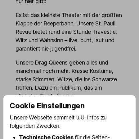
nur hier gibt:
Es ist das kleinste Theater mit der größten
Klappe der Reeperbahn. Unsere St. Pauli
Revue bietet rund eine Stunde Travestie,
Witz und Wahnsinn – live, bunt, laut und
garantiert nie jugendfrei.
Unsere Drag Queens geben alles und
manchmal noch mehr: Krasse Kostüme,
starke Stimmen, Witze, die ins Schwarze
treffen. Dazu ein Publikum, das am
nächsten Tag heiser ist.
Cookie Einstellungen
Drinnen ist es kuschelig aber klimatisiert,
Unsere Webseite sammelt u.U. Infos zu
die Luft knistert trotzdem ordentlich, und
folgenden Zwecken:
die Bühne ist so nah, dass man wirklich
sagen kann: Olivias Drag Queens sind
Technische Cookies
für die Seiten-