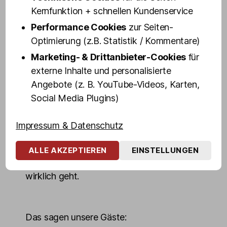
sozusagen Stars zum Anfassen.
Kernfunktion + schnellen Kundenservice
Performance Cookies
zur Seiten-
Das Ambiente ist anrüchig, glamourös und
Optimierung (z.B. Statistik / Kommentare)
zu hundert Prozent Reeperbahn, echt und
Marketing- & Drittanbieter-Cookies
für
authentisch wie in den goldenen Kiez-
externe Inhalte und personalisierte
Jahren. Kein Wunder: Vor unseren Zeiten
Angebote (z. B. YouTube-Videos, Karten,
feierten hier schon die Beatles und das
Social Media Plugins)
Milieu.
Motto bis heute: Gäste voll, Gläser leer und
Impressum & Datenschutz
die Stimmung – unbezahlbar. Die Shows in
Olivias Show Club sind Pflicht für alle, die
ALLE AKZEPTIEREN
EINSTELLUNGEN
wissen wollen, was auf der Großen Freiheit
wirklich geht.
Das sagen unsere Gäste: