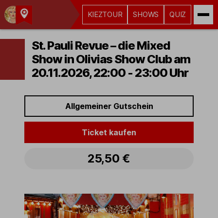
KIEZTOUR
SHOWS
QUIZ
Kult-
Kieztouren
St. Pauli Revue – die Mixed
Hamburg
Show in Olivias Show Club am
20.11.2026, 22:00 - 23:00 Uhr
Allgemeiner Gutschein
Ticket kaufen
25,50 €