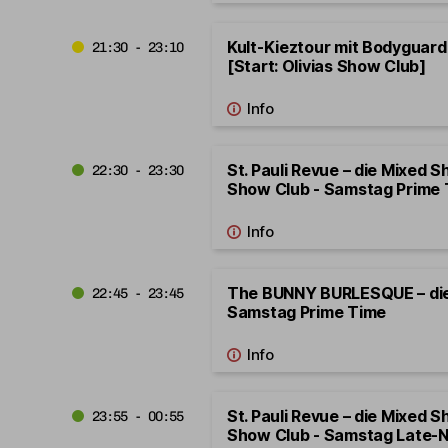
Kult-Kieztour mit Bodygua
21:30 - 23:10
[Start: Olivias Show Club]
St. Pauli Revue – die Mixed S
22:30 - 23:30
Show Club - Samstag Prime
The BUNNY BURLESQUE – di
22:45 - 23:45
Samstag Prime Time
St. Pauli Revue – die Mixed S
23:55 - 00:55
Show Club - Samstag Late-N