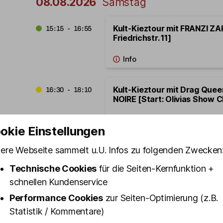
08.08.2026
Samstag
Kult-Kieztour mit FRANZI ZA
15:15 - 16:55
Friedrichstr. 11]
Kult-Kieztour mit Drag Que
16:30 - 18:10
NOIRE [Start: Olivias Show C
okie Einstellungen
ere Webseite sammelt u.U. Infos zu folgenden Zwecken
Kult-Kieztour mit Türsteher
16:45 - 18:25
SCHMIDT [Start: Olivias Sho
Technische Cookies
für die Seiten-Kernfunktion +
schnellen Kundenservice
Performance Cookies
zur Seiten-Optimierung (z.B.
Statistik / Kommentare)
Kult-Kieztour mit Bodygua
17:30 - 19:10
[Start: Olivias Show Club]