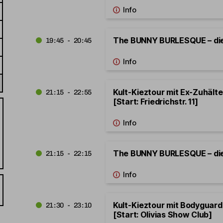
The BUNNY BURLESQUE – di
19:45 - 20:45
Kult-Kieztour mit Ex-Zuhäl
21:15 - 22:55
[Start: Friedrichstr. 11]
The BUNNY BURLESQUE – di
21:15 - 22:15
Kult-Kieztour mit Bodygua
21:30 - 23:10
[Start: Olivias Show Club]