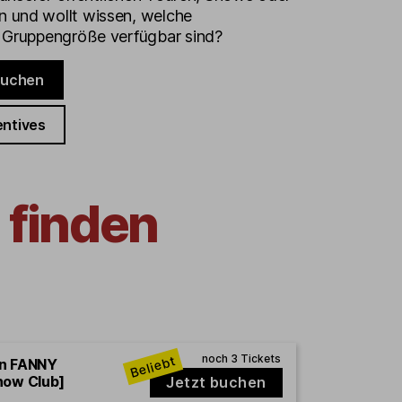
 und wollt wissen, welche
e Gruppengröße verfügbar sind?
buchen
entives
 finden
en FANNY
how Club]
Jetzt buchen