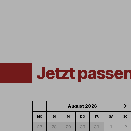
Jetzt passe
August 2026
MO
DI
MI
DO
FR
SA
SO
27
28
29
30
31
1
2