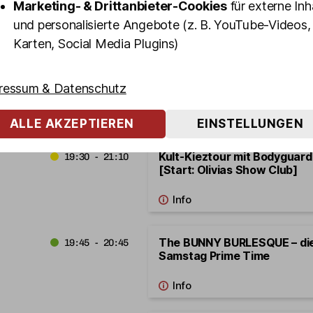
Marketing- & Drittanbieter-Cookies
für externe Inh
und personalisierte Angebote (z. B. YouTube-Videos,
Karten, Social Media Plugins)
St. Pauli Revue – die Mixed S
19:30 - 20:30
Show Club - Samstag Prime
ressum & Datenschutz
ALLE AKZEPTIEREN
EINSTELLUNGEN
Kult-Kieztour mit Bodygua
19:30 - 21:10
[Start: Olivias Show Club]
The BUNNY BURLESQUE – di
19:45 - 20:45
Samstag Prime Time