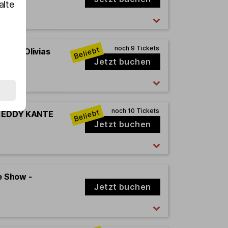
alte
how in Olivias
 Time
Jetzt buchen
rd EDDY KANTE
Jetzt buchen
e Show -
Jetzt buchen