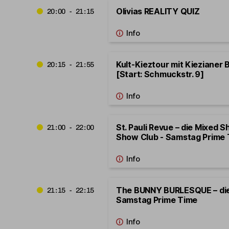
Olivias REALITY QUIZ
20:00 - 21:15
Kult-Kieztour mit Kiezianer
20:15 - 21:55
[Start: Schmuckstr. 9]
St. Pauli Revue – die Mixed S
21:00 - 22:00
Show Club - Samstag Prime
The BUNNY BURLESQUE – di
21:15 - 22:15
Samstag Prime Time