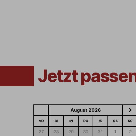
Jetzt passe
August 2026
MO
DI
MI
DO
FR
SA
SO
27
28
29
30
31
1
2