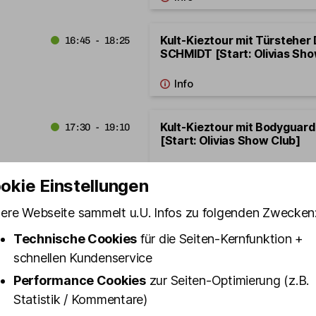
Kult-Kieztour mit Türsteher
16:45 - 18:25
SCHMIDT [Start: Olivias Sho
Kult-Kieztour mit Bodygua
17:30 - 19:10
[Start: Olivias Show Club]
okie Einstellungen
ere Webseite sammelt u.U. Infos zu folgenden Zwecken
St. Pauli Revue – die Mixed S
19:30 - 20:30
Show Club - Samstag Prime
Technische Cookies
für die Seiten-Kernfunktion +
schnellen Kundenservice
Performance Cookies
zur Seiten-Optimierung (z.B.
Statistik / Kommentare)
Kult-Kieztour mit Bodygua
19:30 - 21:10
[Start: Olivias Show Club]