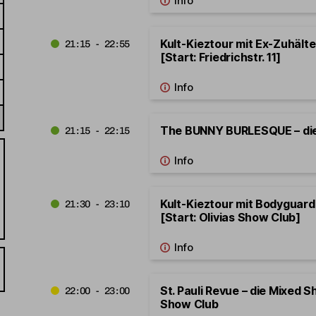
Kult-Kieztour mit Ex-Zuhäl
21:15 - 22:55
[Start: Friedrichstr. 11]
The BUNNY BURLESQUE – di
21:15 - 22:15
Kult-Kieztour mit Bodygua
21:30 - 23:10
[Start: Olivias Show Club]
St. Pauli Revue – die Mixed S
22:00 - 23:00
Show Club