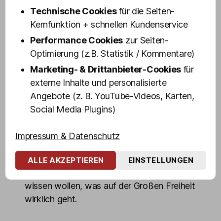
die Bühne ist so nah, dass man wirklich
Technische Cookies
für die Seiten-
sagen kann: Olivias Drag Queens sind
Kernfunktion + schnellen Kundenservice
sozusagen Stars zum Anfassen.
Performance Cookies
zur Seiten-
Optimierung (z.B. Statistik / Kommentare)
Das Ambiente ist anrüchig, glamourös und
Marketing- & Drittanbieter-Cookies
für
zu hundert Prozent Reeperbahn, echt und
externe Inhalte und personalisierte
authentisch wie in den goldenen Kiez-
Angebote (z. B. YouTube-Videos, Karten,
Jahren. Kein Wunder: Vor unseren Zeiten
Social Media Plugins)
feierten hier schon die Beatles und das
Milieu.
Impressum & Datenschutz
Motto bis heute: Gäste voll, Gläser leer und
die Stimmung – unbezahlbar. Die Shows in
ALLE AKZEPTIEREN
EINSTELLUNGEN
Olivias Show Club sind Pflicht für alle, die
wissen wollen, was auf der Großen Freiheit
wirklich geht.