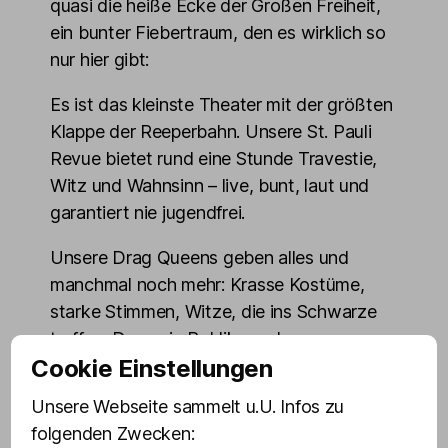
quasi die heiße Ecke der Großen Freiheit,
ein bunter Fiebertraum, den es wirklich so
nur hier gibt:
Es ist das kleinste Theater mit der größten
Klappe der Reeperbahn. Unsere St. Pauli
Revue bietet rund eine Stunde Travestie,
Witz und Wahnsinn – live, bunt, laut und
garantiert nie jugendfrei.
Unsere Drag Queens geben alles und
manchmal noch mehr: Krasse Kostüme,
starke Stimmen, Witze, die ins Schwarze
treffen. Dazu ein Publikum, das am
Cookie Einstellungen
nächsten Tag heiser ist.
Unsere Webseite sammelt u.U. Infos zu
Drinnen ist es kuschelig aber klimatisiert,
folgenden Zwecken:
die Luft knistert trotzdem ordentlich, und