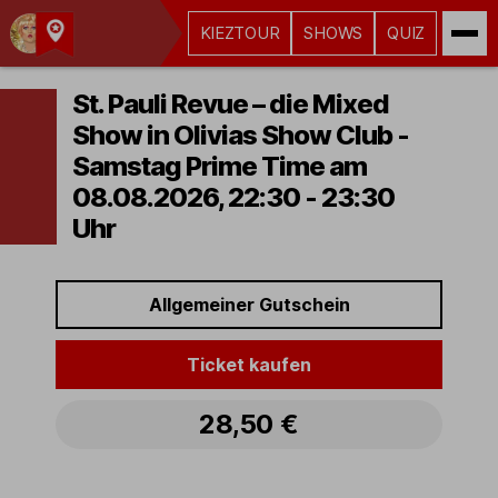
KIEZTOUR
SHOWS
QUIZ
Kult-
Kieztouren
St. Pauli Revue – die Mixed
Hamburg
Show in Olivias Show Club -
Samstag Prime Time am
08.08.2026, 22:30 - 23:30
Uhr
Allgemeiner Gutschein
Ticket kaufen
28,50 €