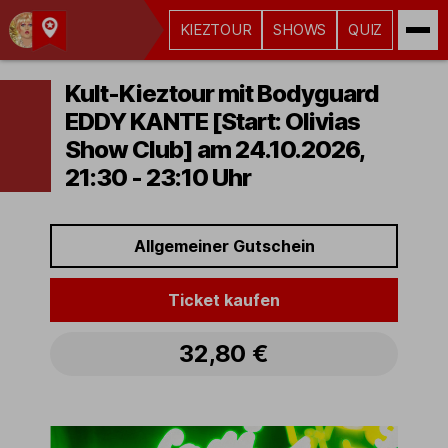
KIEZTOUR
SHOWS
QUIZ
Kult-
Kieztouren
Kult-Kieztour mit Bodyguard
Hamburg
EDDY KANTE [Start: Olivias
Show Club] am 24.10.2026,
21:30 - 23:10 Uhr
Allgemeiner Gutschein
Ticket kaufen
32,80 €