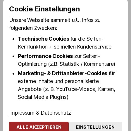
Eddy Kante wurde vor allem als Kult-
Cookie Einstellungen
Bodyguard von Udo Lindenberg bekannt.
Mit dem berühmten Panik-Rocker machte
Unsere Webseite sammelt u.U. Infos zu
der gebürtige Hagener jahrzehntelang
folgenden Zwecken:
nicht nur St. Pauli ›unsicher‹ – er war als
Technische Cookies
für die Seiten-
Mitglied eines berüchtigten Motorrad-
Kernfunktion + schnellen Kundenservice
Clubs in jüngeren Jahren auch bundesweit
Performance Cookies
zur Seiten-
im Milieu ›aktiv‹.
Optimierung (z.B. Statistik / Kommentare)
Erfahrt aus erster Hand u. a., wie und
Marketing- & Drittanbieter-Cookies
für
warum Eddy das erste Mal auf St. Pauli
externe Inhalte und personalisierte
gestrandet ist, was es mit Udo
Angebote (z. B. YouTube-Videos, Karten,
Lindenbergs Stern vor dem Café Keese auf
Social Media Plugins)
sich hat, wo der Kult-Bodyguard das erste
Mal ganz allein auf der Bühne stand, Udo
Impressum & Datenschutz
sein geheimes »Nachtbüro« hatte, wie
man überhaupt in eine Motorrad-Gang
ALLE AKZEPTIEREN
EINSTELLUNGEN