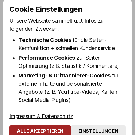
Eddy Kante wurde vor allem als Kult-
Cookie Einstellungen
Bodyguard von Udo Lindenberg bekannt.
Mit dem berühmten Panik-Rocker machte
Unsere Webseite sammelt u.U. Infos zu
der gebürtige Hagener jahrzehntelang
folgenden Zwecken:
nicht nur St. Pauli ›unsicher‹ – er war als
Technische Cookies
für die Seiten-
Mitglied eines berüchtigten Motorrad-
Kernfunktion + schnellen Kundenservice
Clubs in jüngeren Jahren auch bundesweit
Performance Cookies
zur Seiten-
im Milieu ›aktiv‹.
Optimierung (z.B. Statistik / Kommentare)
Erfahrt aus erster Hand u. a., wie und
Marketing- & Drittanbieter-Cookies
für
warum Eddy das erste Mal auf St. Pauli
externe Inhalte und personalisierte
gestrandet ist, was es mit Udo
Angebote (z. B. YouTube-Videos, Karten,
Lindenbergs Stern vor dem Café Keese auf
Social Media Plugins)
sich hat, wo der Kult-Bodyguard das erste
Mal ganz allein auf der Bühne stand, Udo
Impressum & Datenschutz
sein geheimes »Nachtbüro« hatte, wie
man überhaupt in eine Motorrad-Gang
ALLE AKZEPTIEREN
EINSTELLUNGEN