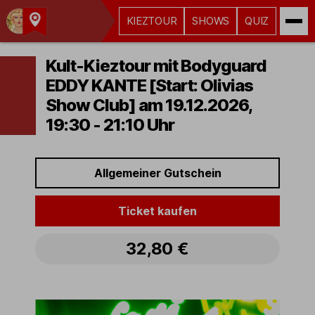
KIEZTOUR
SHOWS
QUIZ
Kult-
Kieztouren
Kult-Kieztour mit Bodyguard
Hamburg
EDDY KANTE [Start: Olivias
Show Club] am 19.12.2026,
19:30 - 21:10 Uhr
Allgemeiner Gutschein
Ticket kaufen
32,80 €