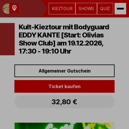
KIEZTOUR
SHOWS
QUIZ
Kult-
Kieztouren
Kult-Kieztour mit Bodyguard
Hamburg
EDDY KANTE [Start: Olivias
Show Club] am 19.12.2026,
17:30 - 19:10 Uhr
Allgemeiner Gutschein
Ticket kaufen
32,80 €