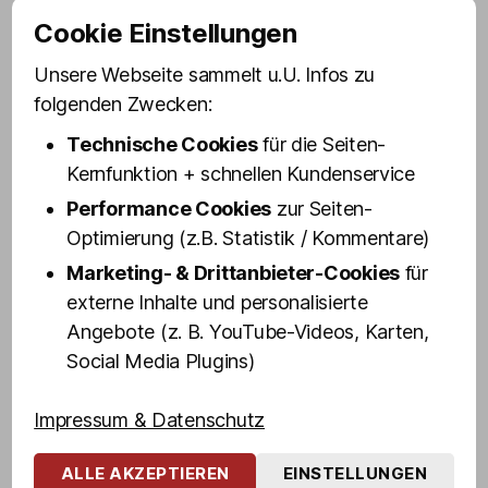
Eddy Kante wurde vor allem als Kult-
Cookie Einstellungen
Bodyguard von Udo Lindenberg bekannt.
Mit dem berühmten Panik-Rocker machte
Unsere Webseite sammelt u.U. Infos zu
der gebürtige Hagener jahrzehntelang
folgenden Zwecken:
nicht nur St. Pauli ›unsicher‹ – er war als
Technische Cookies
für die Seiten-
Mitglied eines berüchtigten Motorrad-
Kernfunktion + schnellen Kundenservice
Clubs in jüngeren Jahren auch bundesweit
Performance Cookies
zur Seiten-
im Milieu ›aktiv‹.
Optimierung (z.B. Statistik / Kommentare)
Erfahrt aus erster Hand u. a., wie und
Marketing- & Drittanbieter-Cookies
für
warum Eddy das erste Mal auf St. Pauli
externe Inhalte und personalisierte
gestrandet ist, was es mit Udo
Angebote (z. B. YouTube-Videos, Karten,
Lindenbergs Stern vor dem Café Keese auf
Social Media Plugins)
sich hat, wo der Kult-Bodyguard das erste
Mal ganz allein auf der Bühne stand, Udo
Impressum & Datenschutz
sein geheimes »Nachtbüro« hatte, wie
man überhaupt in eine Motorrad-Gang
ALLE AKZEPTIEREN
EINSTELLUNGEN