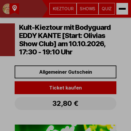
KIEZTOUR
SHOWS
QUIZ
Kult-
Kieztouren
Kult-Kieztour mit Bodyguard
Hamburg
EDDY KANTE [Start: Olivias
Show Club] am 10.10.2026,
17:30 - 19:10 Uhr
Allgemeiner Gutschein
Ticket kaufen
32,80 €