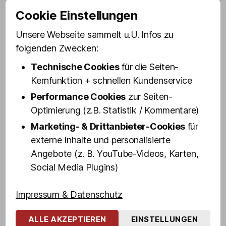
Eddy Kante wurde vor allem als Kult-
Cookie Einstellungen
Bodyguard von Udo Lindenberg bekannt.
Mit dem berühmten Panik-Rocker machte
Unsere Webseite sammelt u.U. Infos zu
der gebürtige Hagener jahrzehntelang
folgenden Zwecken:
nicht nur St. Pauli ›unsicher‹ – er war als
Technische Cookies
für die Seiten-
Mitglied eines berüchtigten Motorrad-
Kernfunktion + schnellen Kundenservice
Clubs in jüngeren Jahren auch bundesweit
Performance Cookies
zur Seiten-
im Milieu ›aktiv‹.
Optimierung (z.B. Statistik / Kommentare)
Erfahrt aus erster Hand u. a., wie und
Marketing- & Drittanbieter-Cookies
für
warum Eddy das erste Mal auf St. Pauli
externe Inhalte und personalisierte
gestrandet ist, was es mit Udo
Angebote (z. B. YouTube-Videos, Karten,
Lindenbergs Stern vor dem Café Keese auf
Social Media Plugins)
sich hat, wo der Kult-Bodyguard das erste
Mal ganz allein auf der Bühne stand, Udo
Impressum & Datenschutz
sein geheimes »Nachtbüro« hatte, wie
man überhaupt in eine Motorrad-Gang
ALLE AKZEPTIEREN
EINSTELLUNGEN