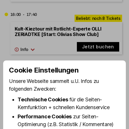
16:00 - 17:40
Kult-Kieztour mit Rotlicht-Experte OLLI
ZERIADTKE [Start: Olivias Show Club]
Jetzt buchen
16:15 - 17:55
Cookie Einstellungen
Unsere Webseite sammelt u.U. Infos zu
Kult-Kieztour BEST OF ST. PAULI [Start:
Schmuckstr. 9] - Wochenende
folgenden Zwecken:
Technische Cookies
für die Seiten-
Jetzt buchen
Kernfunktion + schnellen Kundenservice
Performance Cookies
zur Seiten-
16:30 - 18:00
Optimierung (z.B. Statistik / Kommentare)