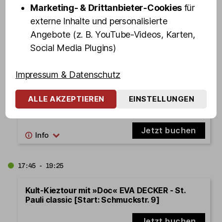
Marketing- & Drittanbieter-Cookies
für
Olivia Ahoi! Hamburgs schrille Party-
Hafenrundfahrt mit OLIVIA JONES und Familie
externe Inhalte und personalisierte
Angebote (z. B. YouTube-Videos, Karten,
Jetzt buchen
Social Media Plugins)
Impressum & Datenschutz
16:45 - 18:25
ALLE AKZEPTIEREN
EINSTELLUNGEN
Kult-Kieztour mit Türsteher DENNIS SCHMIDT
[Start: Olivias Show Club]
Jetzt buchen
17:45 - 19:25
Kult-Kieztour mit »Doc« EVA DECKER - St.
Pauli classic [Start: Schmuckstr. 9]
Jetzt buchen