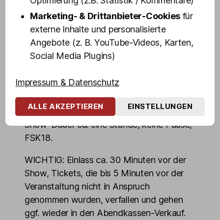
Optimierung (z.B. Statistik / Kommentare)
Schäfer, Calvin Kleinen uvm.
Marketing- & Drittanbieter-Cookies
für
externe Inhalte und personalisierte
Burlesque ist die Kunst, die das Ausziehen
Angebote (z. B. YouTube-Videos, Karten,
zelebriert und nicht die Nacktheit.
Social Media Plugins)
Burlesque-Tänzerinnen erzählen mit ihrer
Kunst kurze Geschichten, zeigen nie alles,
Impressum & Datenschutz
denn Fantasie ist oft aufregender, als
nackte Tatsachen.
ALLE AKZEPTIEREN
EINSTELLUNGEN
Show-Dauer ca. eine Stunde, keine Pause,
FSK18.
WICHTIG: Einlass ca. 30 Minuten vor der
Show, Tickets, die bis 5 Minuten vor der
Veranstaltung nicht in Anspruch
genommen wurden, verfallen und gehen
ggf. wieder in den Abendkassen-Verkauf.