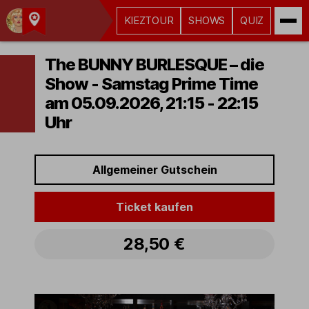
KIEZTOUR
SHOWS
QUIZ
Kult-
Kieztouren
The BUNNY BURLESQUE – die
Hamburg
Show - Samstag Prime Time
am 05.09.2026, 21:15 - 22:15
Uhr
Allgemeiner Gutschein
Ticket kaufen
28,50 €