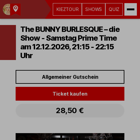
KIEZTOUR
SHOWS
QUIZ
Kult-
Kieztouren
The BUNNY BURLESQUE – die
Hamburg
Show - Samstag Prime Time
am 12.12.2026, 21:15 - 22:15
Uhr
Allgemeiner Gutschein
Ticket kaufen
28,50 €