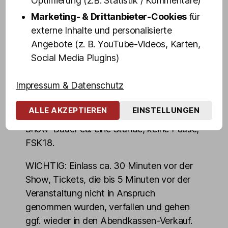
Optimierung (z.B. Statistik / Kommentare)
Schäfer, Calvin Kleinen uvm.
Marketing- & Drittanbieter-Cookies
für
externe Inhalte und personalisierte
Burlesque ist die Kunst, die das Ausziehen
Angebote (z. B. YouTube-Videos, Karten,
zelebriert und nicht die Nacktheit.
Social Media Plugins)
Burlesque-Tänzerinnen erzählen mit ihrer
Kunst kurze Geschichten, zeigen nie alles,
Impressum & Datenschutz
denn Fantasie ist oft aufregender, als
nackte Tatsachen.
ALLE AKZEPTIEREN
EINSTELLUNGEN
Show-Dauer ca. eine Stunde, keine Pause,
FSK18.
WICHTIG: Einlass ca. 30 Minuten vor der
Show, Tickets, die bis 5 Minuten vor der
Veranstaltung nicht in Anspruch
genommen wurden, verfallen und gehen
ggf. wieder in den Abendkassen-Verkauf.