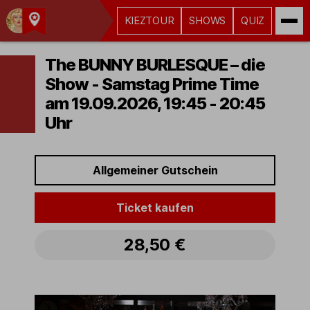
KIEZTOUR
SHOWS
QUIZ
Kult-
Kieztouren
The BUNNY BURLESQUE – die
Hamburg
Show - Samstag Prime Time
am 19.09.2026, 19:45 - 20:45
Uhr
Allgemeiner Gutschein
Ticket kaufen
28,50 €