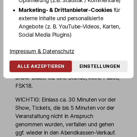
Optimierung (z.B. Statistik / Kommentare)
Schäfer, Calvin Kleinen uvm.
Marketing- & Drittanbieter-Cookies
für
externe Inhalte und personalisierte
Burlesque ist die Kunst, die das Ausziehen
Angebote (z. B. YouTube-Videos, Karten,
zelebriert und nicht die Nacktheit.
Social Media Plugins)
Burlesque-Tänzerinnen erzählen mit ihrer
Kunst kurze Geschichten, zeigen nie alles,
Impressum & Datenschutz
denn Fantasie ist oft aufregender, als
nackte Tatsachen.
ALLE AKZEPTIEREN
EINSTELLUNGEN
Show-Dauer ca. eine Stunde, keine Pause,
FSK18.
WICHTIG: Einlass ca. 30 Minuten vor der
Show, Tickets, die bis 5 Minuten vor der
Veranstaltung nicht in Anspruch
genommen wurden, verfallen und gehen
ggf. wieder in den Abendkassen-Verkauf.