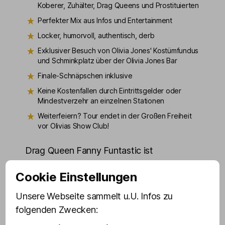
Koberer, Zuhälter, Drag Queens und Prostituierten
Perfekter Mix aus Infos und Entertainment
Locker, humorvoll, authentisch, derb
Exklusiver Besuch von Olivia Jones' Kostümfundus
und Schminkplatz über der Olivia Jones Bar
Finale-Schnäpschen inklusive
Keine Kostenfallen durch Eintrittsgelder oder
Mindestverzehr an einzelnen Stationen
Weiterfeiern? Tour endet in der Großen Freiheit
vor Olivias Show Club!
Drag Queen Fanny Funtastic ist
Olivias Expertin für seriöse aber dennoch
Cookie Einstellungen
unartige Unterhaltung. Sie liebt »hohe
Absätze und flache Witze« und machte
Unsere Webseite sammelt u.U. Infos zu
sich bereits einen Namen als »Haus- und
folgenden Zwecken:
Hoftranse« des legendären St. Pauli