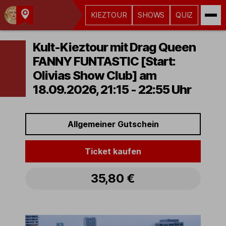
KIEZTOUR
SHOWS
QUIZ
Kult-
Kieztouren
Kult-Kieztour mit Drag Queen
Hamburg
FANNY FUNTASTIC [Start:
Olivias Show Club] am
18.09.2026, 21:15 - 22:55 Uhr
Allgemeiner Gutschein
Ticket kaufen
35,80 €