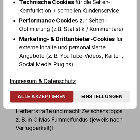
Technische Cookies
für die Seiten-
Museums. Fanny kennt sich nicht
Kernfunktion + schnellen Kundenservice
nur bestens hinter den funkelnden Kulissen
Performance Cookies
zur Seiten-
des Amüsierbetriebs im »Schmidt Theater«
Optimierung (z.B. Statistik / Kommentare)
bzw. »Schmidts TIVOLI« aus, sondern
kann auch auf den verschlungenen Pfaden
Marketing- & Drittanbieter-Cookies
für
des Rotlicht-Dschungels bestehen.
externe Inhalte und personalisierte
Angebote (z. B. YouTube-Videos, Karten,
In rund 100 Minuten geht's mit unserer
Social Media Plugins)
Kult-Kiez-Expertin über die Reeperbahn
und durch Seitenstraßen in die Große
Impressum & Datenschutz
Freiheit. Dabei streift die Kieztour die
wichtigsten Stationen wie den
ALLE AKZEPTIEREN
EINSTELLUNGEN
Spielbudenplatz, die Davidwache, die
Herbertstraße und macht Zwischenstopps
z. B. in Olivias Fummelfundus (jeweils nach
Verfügbarkeit)!