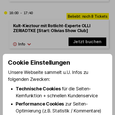
16:00 - 17:40
Kult-Kieztour mit Rotlicht-Experte OLLI
ZERIADTKE [Start: Olivias Show Club]
Jetzt buchen
16:15 - 17:55
Cookie Einstellungen
Unsere Webseite sammelt u.U. Infos zu
Kult-Kieztour BEST OF ST. PAULI [Start:
Schmuckstr. 9] - Wochenende
folgenden Zwecken:
Technische Cookies
für die Seiten-
Jetzt buchen
Kernfunktion + schnellen Kundenservice
Performance Cookies
zur Seiten-
16:30 - 18:00
Optimierung (z.B. Statistik / Kommentare)