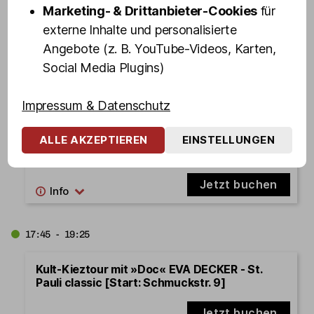
Marketing- & Drittanbieter-Cookies
für
Olivia Ahoi! Hamburgs schrille Party-
Hafenrundfahrt mit OLIVIA JONES und Familie
externe Inhalte und personalisierte
Angebote (z. B. YouTube-Videos, Karten,
Jetzt buchen
Social Media Plugins)
Impressum & Datenschutz
16:45 - 18:25
ALLE AKZEPTIEREN
EINSTELLUNGEN
Kult-Kieztour mit Türsteher DENNIS SCHMIDT
[Start: Olivias Show Club]
Jetzt buchen
17:45 - 19:25
Kult-Kieztour mit »Doc« EVA DECKER - St.
Pauli classic [Start: Schmuckstr. 9]
Jetzt buchen