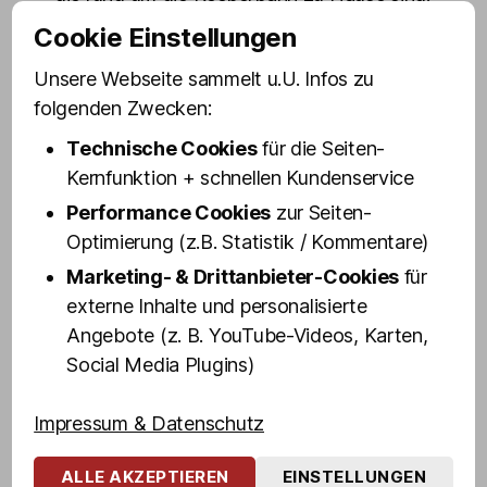
Cookie Einstellungen
Für Bela ist St. Pauli nicht nur ein Stadtteil,
sondern eine Familie. Hier kennt jeder
Unsere Webseite sammelt u.U. Infos zu
jeden, und selbst wenn es mal Reibungen
folgenden Zwecken:
gibt, wird gegenseitiger Respekt
Technische Cookies
für die Seiten-
großgeschrieben. Die Vielfalt der Kulturen
Kernfunktion + schnellen Kundenservice
und Lebensweisen schätzt er besonders,
Performance Cookies
zur Seiten-
denn auf St. Pauli geht es vor allem um
Optimierung (z.B. Statistik / Kommentare)
Selbstentfaltung und Toleranz.
Marketing- & Drittanbieter-Cookies
für
Erlebe den Kiez mit Bela echt, authentisch
externe Inhalte und personalisierte
und ungeschminkt. Entdecke die
Angebote (z. B. YouTube-Videos, Karten,
dunkelsten Ecken, mörderischsten
Social Media Plugins)
Kneipen, denkwürdigsten Orte, auch
abseits ausgetretener Touristenpfade.
Impressum & Datenschutz
„Kein Ort der Welt hat die Bandbreite und
die Möglichkeiten, die wir hier auf nur
ALLE AKZEPTIEREN
EINSTELLUNGEN