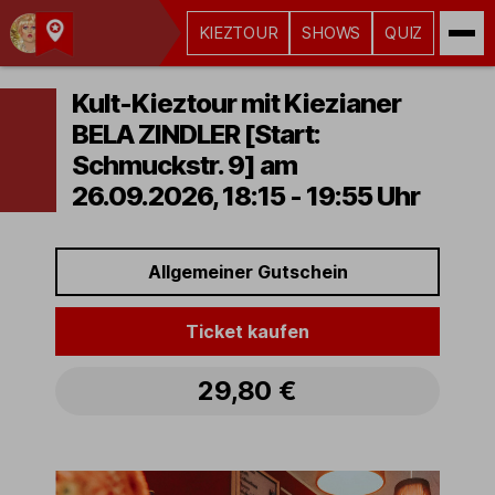
KIEZTOUR
SHOWS
QUIZ
Kult-
Kieztouren
Kult-Kieztour mit Kiezianer
Hamburg
BELA ZINDLER [Start:
Schmuckstr. 9] am
26.09.2026, 18:15 - 19:55 Uhr
Allgemeiner Gutschein
Ticket kaufen
29,80 €