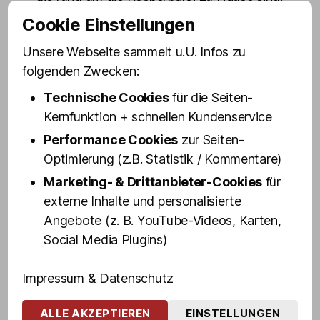
Cookie Einstellungen
Für Bela ist St. Pauli nicht nur ein Stadtteil,
sondern eine Familie. Hier kennt jeder
Unsere Webseite sammelt u.U. Infos zu
jeden, und selbst wenn es mal Reibungen
folgenden Zwecken:
gibt, wird gegenseitiger Respekt
Technische Cookies
für die Seiten-
großgeschrieben. Die Vielfalt der Kulturen
Kernfunktion + schnellen Kundenservice
und Lebensweisen schätzt er besonders,
Performance Cookies
zur Seiten-
denn auf St. Pauli geht es vor allem um
Optimierung (z.B. Statistik / Kommentare)
Selbstentfaltung und Toleranz.
Marketing- & Drittanbieter-Cookies
für
Erlebe den Kiez mit Bela echt, authentisch
externe Inhalte und personalisierte
und ungeschminkt. Entdecke die
Angebote (z. B. YouTube-Videos, Karten,
dunkelsten Ecken, mörderischsten
Social Media Plugins)
Kneipen, denkwürdigsten Orte, auch
abseits ausgetretener Touristenpfade.
Impressum & Datenschutz
„Kein Ort der Welt hat die Bandbreite und
die Möglichkeiten, die wir hier auf nur
ALLE AKZEPTIEREN
EINSTELLUNGEN