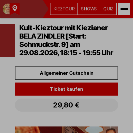
KIEZTOUR
SHOWS
QUIZ
Kult-
Kieztouren
Kult-Kieztour mit Kiezianer
Hamburg
BELA ZINDLER [Start:
Schmuckstr. 9] am
29.08.2026, 18:15 - 19:55 Uhr
Allgemeiner Gutschein
Ticket kaufen
29,80 €