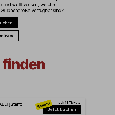
 und wollt wissen, welche
e Gruppengröße verfügbar sind?
buchen
entives
 finden
ULI [Start:
Jetzt buchen