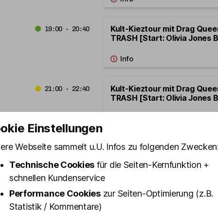
Kult-Kieztour mit Drag Que
19:00 - 20:40
TRASH [Start: Olivia Jones B
Kult-Kieztour mit Drag Que
21:00 - 22:40
TRASH [Start: Olivia Jones B
okie Einstellungen
ere Webseite sammelt u.U. Infos zu folgenden Zwecken
12.08.2026
Mittwoch
Technische Cookies
für die Seiten-Kernfunktion +
schnellen Kundenservice
Kult-Kieztour BEST OF ST. PA
18:00 - 19:40
Schmuckstr. 9]
Performance Cookies
zur Seiten-Optimierung (z.B.
Statistik / Kommentare)