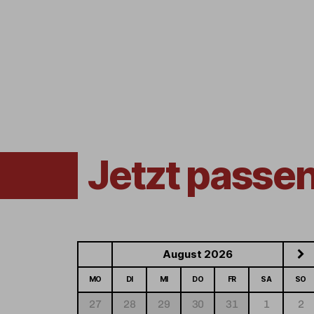
Jetzt passe
August 2026
MO
DI
MI
DO
FR
SA
SO
27
28
29
30
31
1
2