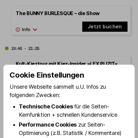
The BUNNY BURLESQUE – die Show
Jetzt buchen
19:45 - 21:25
Kult-Kieztour mit Kiez-Insider »LEX PLIZIT«
[Start: Olivias Show Club]
Cookie Einstellungen
Jetzt buchen
Unsere Webseite sammelt u.U. Infos zu
folgenden Zwecken:
20:00 - 21:40
Technische Cookies
für die Seiten-
Kernfunktion + schnellen Kundenservice
Kult-Kieztour mit Rotlicht-Experte OLLI
Performance Cookies
zur Seiten-
ZERIADTKE [Start: Olivias Show Club]
Optimierung (z.B. Statistik / Kommentare)