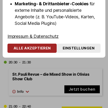
Jetzt buchen
Marketing- & Drittanbieter-Cookies
für
externe Inhalte und personalisierte
Angebote (z. B. YouTube-Videos, Karten,
20:30 - 22:10
Social Media Plugins)
Kult-Kieztour mit Drag Queen VEUVE NOIRE
[Start: Olivias Show Club]
Impressum & Datenschutz
Jetzt buchen
ALLE AKZEPTIEREN
EINSTELLUNGEN
20:30 - 21:30
St. Pauli Revue – die Mixed Show in Olivias
Show Club
Jetzt buchen
21:00 - 22:40