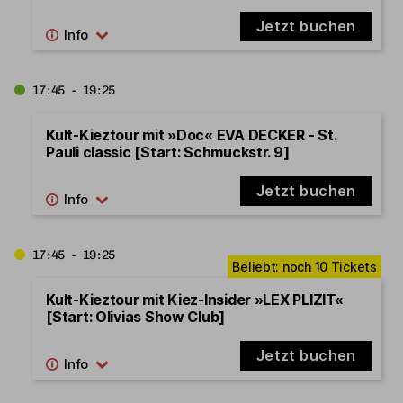
Jetzt buchen
17:45 - 19:25
Kult-Kieztour mit »Doc« EVA DECKER - St.
Pauli classic [Start: Schmuckstr. 9]
Jetzt buchen
17:45 - 19:25
Kult-Kieztour mit Kiez-Insider »LEX PLIZIT«
[Start: Olivias Show Club]
Jetzt buchen