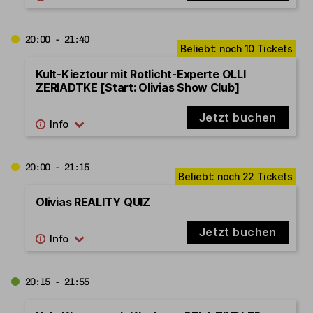
20:00 - 21:40
Kult-Kieztour mit Rotlicht-Experte OLLI
ZERIADTKE [Start: Olivias Show Club]
Jetzt buchen
20:00 - 21:15
Olivias REALITY QUIZ
Jetzt buchen
20:15 - 21:55