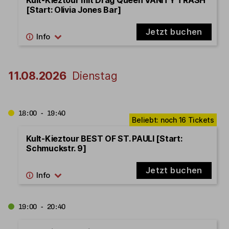
[Start: Olivia Jones Bar]
Jetzt buchen
11.08.2026
Dienstag
18:00 - 19:40
Kult-Kieztour BEST OF ST. PAULI [Start:
Schmuckstr. 9]
Jetzt buchen
19:00 - 20:40