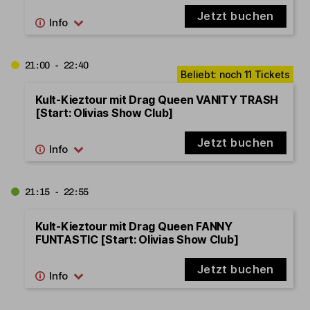
Jetzt buchen
21:00 - 22:40
Kult-Kieztour mit Drag Queen VANITY TRASH
[Start: Olivias Show Club]
Jetzt buchen
21:15 - 22:55
Kult-Kieztour mit Drag Queen FANNY
FUNTASTIC [Start: Olivias Show Club]
Jetzt buchen