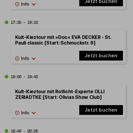
Jetzt buchen
17:30 - 19:10
Kult-Kieztour mit »Doc« EVA DECKER - St.
Pauli classic [Start: Schmuckstr. 9]
Jetzt buchen
18:00 - 19:40
Kult-Kieztour mit Rotlicht-Experte OLLI
ZERIADTKE [Start: Olivias Show Club]
Jetzt buchen
18:45 - 20:25