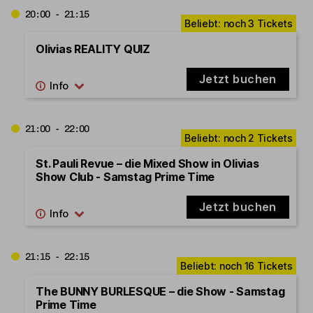
20:00 - 21:15
Olivias REALITY QUIZ
Jetzt buchen
21:00 - 22:00
St. Pauli Revue – die Mixed Show in Olivias
Show Club - Samstag Prime Time
Jetzt buchen
21:15 - 22:15
The BUNNY BURLESQUE – die Show - Samstag
Prime Time