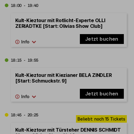
18:00 - 19:40
Kult-Kieztour mit Rotlicht-Experte OLLI
ZERIADTKE [Start: Olivias Show Club]
Jetzt buchen
18:15 - 19:55
Kult-Kieztour mit Kiezianer BELA ZINDLER
[Start: Schmuckstr. 9]
Jetzt buchen
18:45 - 20:25
Kult-Kieztour mit Türsteher DENNIS SCHMIDT