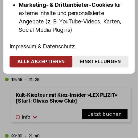
Marketing- & Drittanbieter-Cookies
für
Jetzt buchen
externe Inhalte und personalisierte
Angebote (z. B. YouTube-Videos, Karten,
Social Media Plugins)
19:45 - 20:45
The BUNNY BURLESQUE – die Show
Impressum & Datenschutz
Jetzt buchen
ALLE AKZEPTIEREN
EINSTELLUNGEN
19:45 - 21:25
Kult-Kieztour mit Kiez-Insider »LEX PLIZIT«
[Start: Olivias Show Club]
Jetzt buchen
20:00 - 21:40