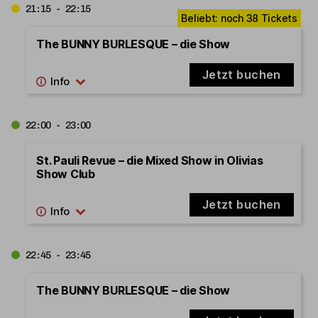
21:15 - 22:15
The BUNNY BURLESQUE – die Show
Jetzt buchen
22:00 - 23:00
St. Pauli Revue – die Mixed Show in Olivias
Show Club
Jetzt buchen
22:45 - 23:45
The BUNNY BURLESQUE – die Show