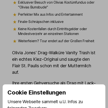
Exklusiver Besuch von Olivias Kostümfundus oder
"Olivias Bumsbude"
Perfekter Mix aus Infos und Entertainment
Finale-Schnäpschen inklusive
Keine Kostenfallen durch Eintrittsgelder oder
Mindestverzehr an einzelnen Stationen
Weiterfeiern? Tour endet auf der Großen Freiheit
Olivia Jones' Drag-Walküre Vanity Trash ist
ein echtes Kiez-Original und saugte den
Flair St. Paulis schon mit der Muttermilch
auf.
Ihre ersten Gehversuche als Drag mit Lack-
Overknees und Metall-Pfennigabsätzen
Cookie Einstellungen
fühlten sich an wie »Döner-Spieß auf
Unsere Webseite sammelt u.U. Infos zu
Hacken mit Gleichgewichtsstörungen«.