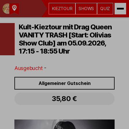
KIEZTOUR
SHOWS
QUIZ
Kult-
Kieztouren
Kult-Kieztour mit Drag Queen
Hamburg
VANITY TRASH [Start: Olivias
Show Club] am 05.09.2026,
17:15 - 18:55 Uhr
-
Ausgebucht
Alternative Touren
Allgemeiner Gutschein
35,80 €