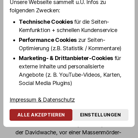
Unsere Webseite sammelt u.U. Infos zu
Mittlerweile ist Vanity Trash eine Drag-
folgenden Zwecken:
Ikone auf St. Pauli.
Technische Cookies
für die Seiten-
Mit spitzer Zunge und derbem Humor
Kernfunktion + schnellen Kundenservice
erklärt euch unsere Kiez-Wuchtbrumme
Performance Cookies
zur Seiten-
das Wichtigste, was ihr über St. Pauli und
Optimierung (z.B. Statistik / Kommentare)
die Reeperbahn wissen müsst, zeigt euch
Marketing- & Drittanbieter-Cookies
für
die interessantesten Sehenswürdigkeiten
externe Inhalte und personalisierte
und gibt Insider-Einblicke in die
Angebote (z. B. YouTube-Videos, Karten,
außergewöhnlichen Welten zwischen
Social Media Plugins)
Rampen-, Rot- und Blaulicht.
In rund 100 Minuten geht's von der Großen
Impressum & Datenschutz
Freiheit über die Reeperbahn in den
ALLE AKZEPTIEREN
EINSTELLUNGEN
Rotlicht-Dschungel mit Zwischenstopps
unter anderem auf dem Spielbudenplatz, an
der Davidwache, vor einer Massenmörder-