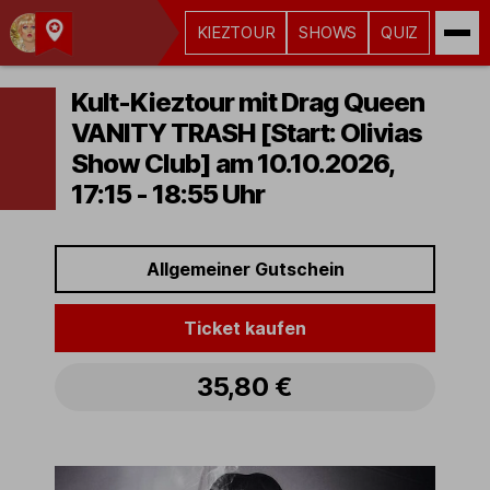
KIEZTOUR
SHOWS
QUIZ
Kult-
Kieztouren
Kult-Kieztour mit Drag Queen
Hamburg
VANITY TRASH [Start: Olivias
Show Club] am 10.10.2026,
17:15 - 18:55 Uhr
Allgemeiner Gutschein
Ticket kaufen
35,80 €