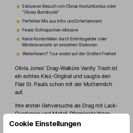
Exklusiver Besuch von Olivias Kostümfundus oder
"Olivias Bumsbude"
Perfekter Mix aus Infos und Entertainment
Finale-Schnäpschen inklusive
Keine Kostenfallen durch Eintrittsgelder oder
Mindestverzehr an einzelnen Stationen
Weiterfeiern? Tour endet auf der Großen Freiheit
Olivia Jones' Drag-Walküre Vanity Trash ist
ein echtes Kiez-Original und saugte den
Flair St. Paulis schon mit der Muttermilch
auf.
Ihre ersten Gehversuche als Drag mit Lack-
Overknees und Metall-Pfennigabsätzen
fühlten sich an wie »Döner-Spieß auf
Cookie Einstellungen
Hacken mit Gleichgewichtsstörungen«.