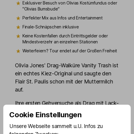
Exklusiver Besuch von Olivias Kostümfundus oder
"Olivias Bumsbude"
Perfekter Mix aus Infos und Entertainment
Finale-Schnäpschen inklusive
Keine Kostenfallen durch Eintrittsgelder oder
Mindestverzehr an einzelnen Stationen
Weiterfeiern? Tour endet auf der Großen Freiheit
Olivia Jones' Drag-Walküre Vanity Trash ist
ein echtes Kiez-Original und saugte den
Flair St. Paulis schon mit der Muttermilch
auf.
Ihre ersten Gehversuche als Drag mit Lack-
Overknees und Metall-Pfennigabsätzen
Cookie Einstellungen
fühlten sich an wie »Döner-Spieß auf
Unsere Webseite sammelt u.U. Infos zu
Hacken mit Gleichgewichtsstörungen«.