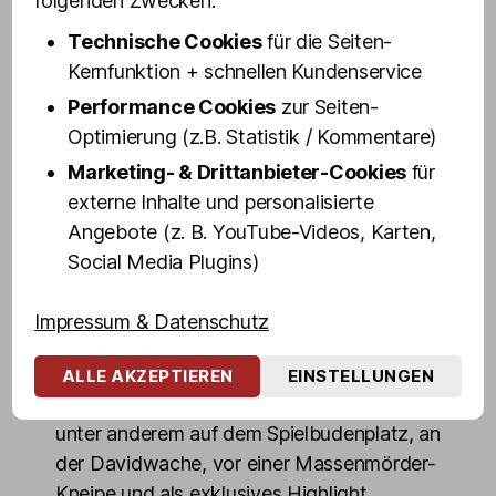
folgenden Zwecken:
Mittlerweile ist Vanity Trash eine Drag-
Ikone auf St. Pauli.
Technische Cookies
für die Seiten-
Kernfunktion + schnellen Kundenservice
Mit spitzer Zunge und derbem Humor
Performance Cookies
zur Seiten-
erklärt euch unsere Kiez-Wuchtbrumme
Optimierung (z.B. Statistik / Kommentare)
das Wichtigste, was ihr über St. Pauli und
Marketing- & Drittanbieter-Cookies
für
die Reeperbahn wissen müsst, zeigt euch
externe Inhalte und personalisierte
die interessantesten Sehenswürdigkeiten
Angebote (z. B. YouTube-Videos, Karten,
und gibt Insider-Einblicke in die
Social Media Plugins)
außergewöhnlichen Welten zwischen
Rampen-, Rot- und Blaulicht.
Impressum & Datenschutz
In rund 100 Minuten geht's von der Großen
Freiheit über die Reeperbahn in den
ALLE AKZEPTIEREN
EINSTELLUNGEN
Rotlicht-Dschungel mit Zwischenstopps
unter anderem auf dem Spielbudenplatz, an
der Davidwache, vor einer Massenmörder-
Kneipe und als exklusives Highlight