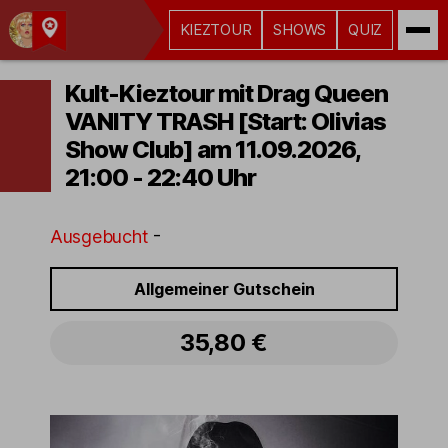
KIEZTOUR
SHOWS
QUIZ
Kult-
Kieztouren
Kult-Kieztour mit Drag Queen
Hamburg
VANITY TRASH [Start: Olivias
Show Club] am 11.09.2026,
21:00 - 22:40 Uhr
-
Ausgebucht
Alternative Touren
Allgemeiner Gutschein
35,80 €