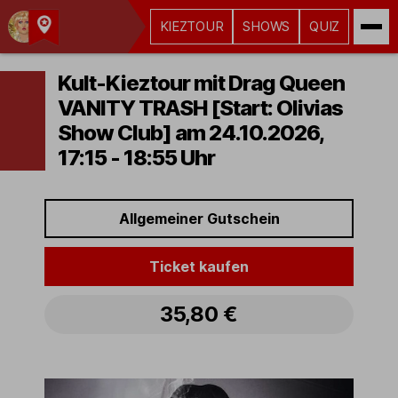
KIEZTOUR
SHOWS
QUIZ
Kult-
Kieztouren
Kult-Kieztour mit Drag Queen
Hamburg
VANITY TRASH [Start: Olivias
Show Club] am 24.10.2026,
17:15 - 18:55 Uhr
Allgemeiner Gutschein
Ticket kaufen
35,80 €