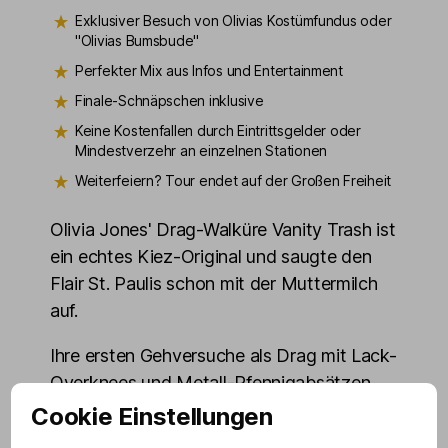
Exklusiver Besuch von Olivias Kostümfundus oder
"Olivias Bumsbude"
Perfekter Mix aus Infos und Entertainment
Finale-Schnäpschen inklusive
Keine Kostenfallen durch Eintrittsgelder oder
Mindestverzehr an einzelnen Stationen
Weiterfeiern? Tour endet auf der Großen Freiheit
Olivia Jones' Drag-Walküre Vanity Trash ist
ein echtes Kiez-Original und saugte den
Flair St. Paulis schon mit der Muttermilch
auf.
Ihre ersten Gehversuche als Drag mit Lack-
Overknees und Metall-Pfennigabsätzen
fühlten sich an wie »Döner-Spieß auf
Cookie Einstellungen
Hacken mit Gleichgewichtsstörungen«.