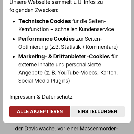
Unsere Webseite sammelt u.U. Infos zu
Mittlerweile ist Vanity Trash eine Drag-
folgenden Zwecken:
Ikone auf St. Pauli.
Technische Cookies
für die Seiten-
Mit spitzer Zunge und derbem Humor
Kernfunktion + schnellen Kundenservice
erklärt euch unsere Kiez-Wuchtbrumme
Performance Cookies
zur Seiten-
das Wichtigste, was ihr über St. Pauli und
Optimierung (z.B. Statistik / Kommentare)
die Reeperbahn wissen müsst, zeigt euch
Marketing- & Drittanbieter-Cookies
für
die interessantesten Sehenswürdigkeiten
externe Inhalte und personalisierte
und gibt Insider-Einblicke in die
Angebote (z. B. YouTube-Videos, Karten,
außergewöhnlichen Welten zwischen
Social Media Plugins)
Rampen-, Rot- und Blaulicht.
In rund 100 Minuten geht's von der Großen
Impressum & Datenschutz
Freiheit über die Reeperbahn in den
ALLE AKZEPTIEREN
EINSTELLUNGEN
Rotlicht-Dschungel mit Zwischenstopps
unter anderem auf dem Spielbudenplatz, an
der Davidwache, vor einer Massenmörder-